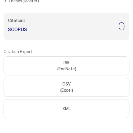
3. Theses(Master)
Citations
0
SCOPUS
Citation Export
RIS
(EndNote)
CSV
(Excel)
XML