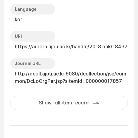
Language
kor
URI
https://aurora.ajou.ac.kr/handle/2018.oak/18437
Journal URL
http://dcoll.ajou.ac.kr:9080/dcollection/jsp/com
mon/DcLoOrgPer.jsp?sItemId=000000017857
Show full item record