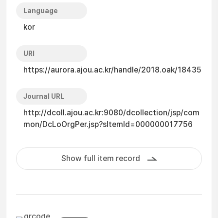
Language
kor
URI
https://aurora.ajou.ac.kr/handle/2018.oak/18435
Journal URL
http://dcoll.ajou.ac.kr:9080/dcollection/jsp/com
mon/DcLoOrgPer.jsp?sItemId=000000017756
Show full item record