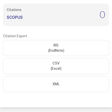
Citations
0
SCOPUS
Citation Export
RIS
(EndNote)
CSV
(Excel)
XML