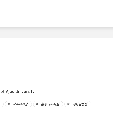
l, Ajou University
하수처리장
환경기초시설
악취발생량