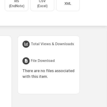
RIS
CSV
XML
(EndNote)
(Excel)
Total Views & Downloads
File Download
There are no files associated
with this item.