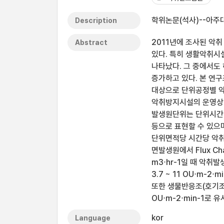
학위논문(석사)--아주대
Description
2011년에 조사된 악취
Abstract
있다. 특히 생활악취시설
나타났다. 그 중에서도
증가하고 있다. 본 연
대상으로 단위공정별 악
악취방지시설의 운영상태
발생원단위는 단위시간당 
등으로 표현할 수 있으며
단위면적당 시간당 악취발
면발생원에서 Flux Ch
m3⋅hr-1일 때 악취발생
3.7 ~ 11 OU⋅m-2
또한 생물반응조(호기조)의
OU⋅m-2⋅min-1로 
kor
Language