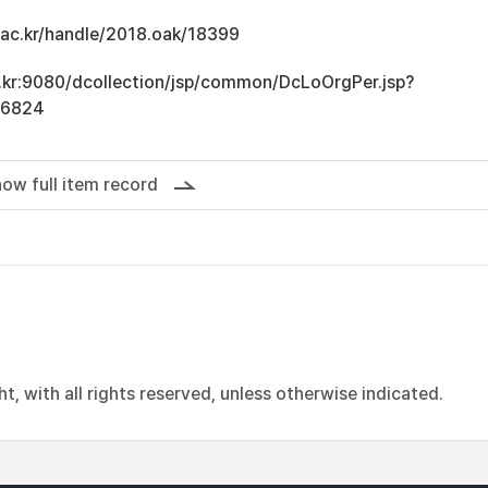
u.ac.kr/handle/2018.oak/18399
ac.kr:9080/dcollection/jsp/common/DcLoOrgPer.jsp?
16824
ow full item record
, with all rights reserved, unless otherwise indicated.