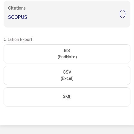
Citations
0
SCOPUS
Citation Export
RIS
(EndNote)
CSV
(Excel)
XML