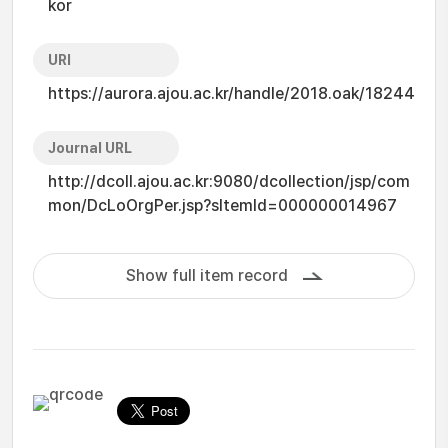
kor
URI
https://aurora.ajou.ac.kr/handle/2018.oak/18244
Journal URL
http://dcoll.ajou.ac.kr:9080/dcollection/jsp/com
mon/DcLoOrgPer.jsp?sItemId=000000014967
Show full item record