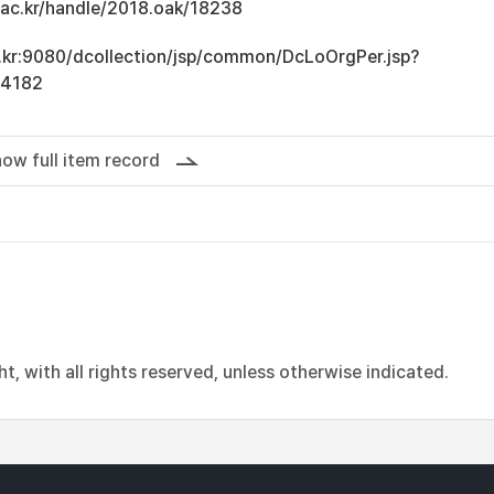
u.ac.kr/handle/2018.oak/18238
ac.kr:9080/dcollection/jsp/common/DcLoOrgPer.jsp?
14182
ow full item record
, with all rights reserved, unless otherwise indicated.