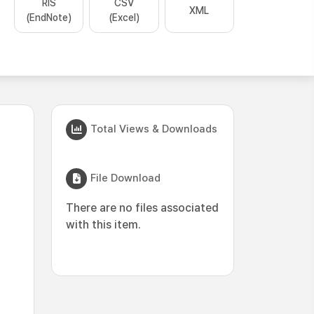
RIS
CSV
XML
(EndNote)
(Excel)
Total Views & Downloads
File Download
There are no files associated
with this item.