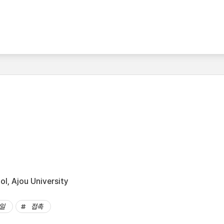
l, Ajou University
일
접촉