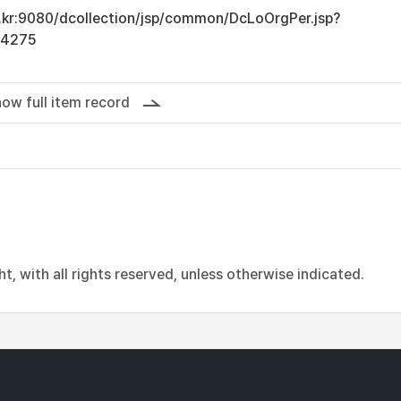
ac.kr:9080/dcollection/jsp/common/DcLoOrgPer.jsp?
14275
ow full item record
, with all rights reserved, unless otherwise indicated.