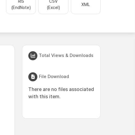
RIS
CSV
XML
(EndNote)
(Excel)
Total Views & Downloads
File Download
There are no files associated
with this item.