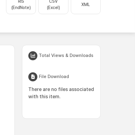
RIS
CSV
XML
(EndNote)
(Excel)
Total Views & Downloads
File Download
There are no files associated
with this item.