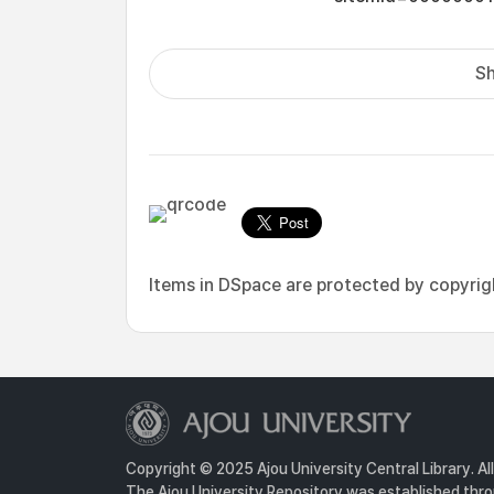
Sh
Items in DSpace are protected by copyright
Copyright © 2025 Ajou University Central Library. Al
The Ajou University Repository was established throu