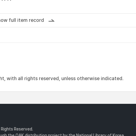
ow full item record
, with all rights reserved, unless otherwise indicated.
l Rights Reserved.
gh the OAK distribution project by the National Library of Korea.