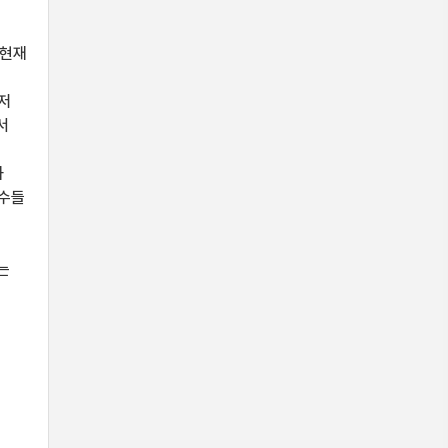
 현재
저
서
와
변수들
는