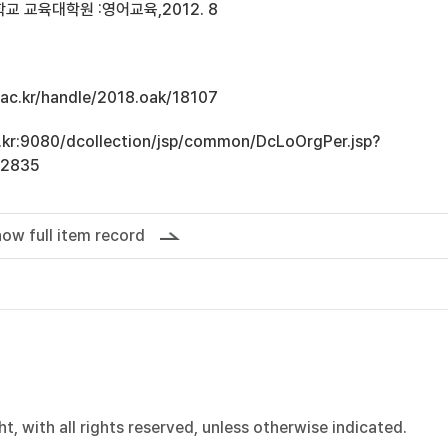
 교육대학원 :영어교육,2012. 8
u.ac.kr/handle/2018.oak/18107
ac.kr:9080/dcollection/jsp/common/DcLoOrgPer.jsp?
12835
ow full item record
, with all rights reserved, unless otherwise indicated.