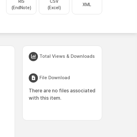
RIS
CSV
XML
(EndNote)
(Excel)
Total Views & Downloads
File Download
There are no files associated
with this item.