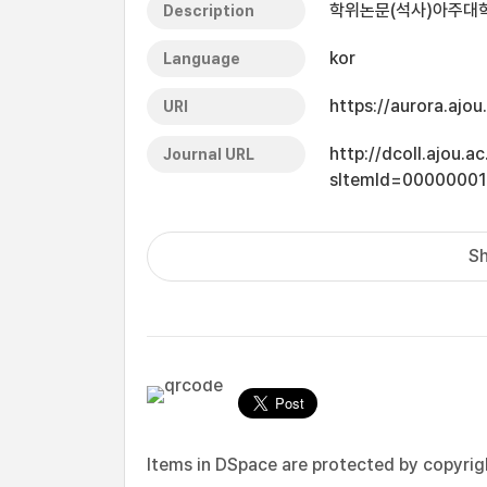
학위논문(석사)아주대학교
Description
kor
Language
https://aurora.ajo
URI
http://dcoll.ajou.
Journal URL
sItemId=0000000
Sh
Items in DSpace are protected by copyright