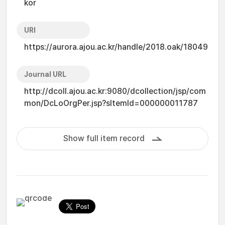
kor
URI
https://aurora.ajou.ac.kr/handle/2018.oak/18049
Journal URL
http://dcoll.ajou.ac.kr:9080/dcollection/jsp/com
mon/DcLoOrgPer.jsp?sItemId=000000011787
Show full item record