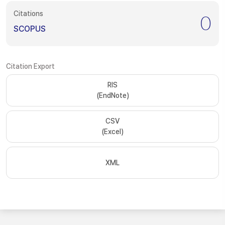
Citations
0
SCOPUS
Citation Export
RIS
(EndNote)
CSV
(Excel)
XML