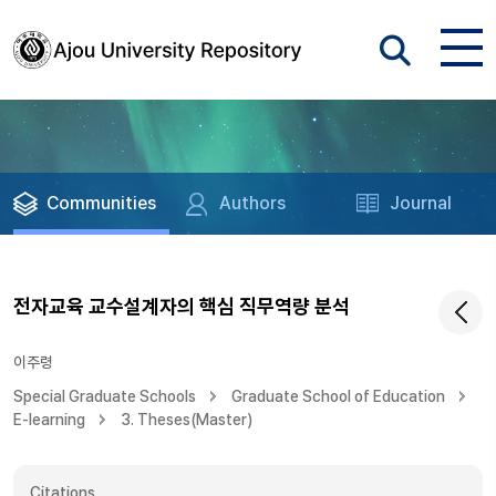
Communities
Authors
Journal
전자교육 교수설계자의 핵심 직무역량 분석
이주령
Special Graduate Schools
Graduate School of Education
E-learning
3. Theses(Master)
Citations