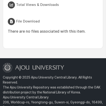
Total Views & Downloads
File Download
There are no files associated with this item.
Copyright © 2025 Ajou University Central Library. All Rights
Reserved.
The Ajou University Repository was established through the OAK
distribution project by the National Library of Korea.
Ajou University Central Library
206, Worldcup-ro, Yeongtong-gu, Suwon-si, Gyeonggi-do, 16499,