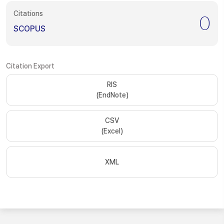
Citations
0
SCOPUS
Citation Export
RIS
(EndNote)
CSV
(Excel)
XML