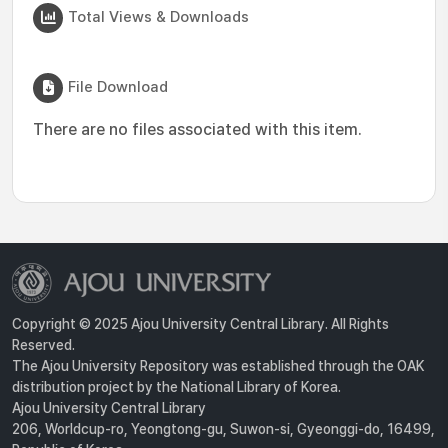
Total Views & Downloads
File Download
There are no files associated with this item.
Copyright © 2025 Ajou University Central Library. All Rights
Reserved.
The Ajou University Repository was established through the OAK
distribution project by the National Library of Korea.
Ajou University Central Library
206, Worldcup-ro, Yeongtong-gu, Suwon-si, Gyeonggi-do, 16499,