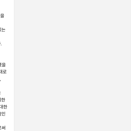
동을
있는
.
했을
점대로
,
을
미한
 대한
적인
로써