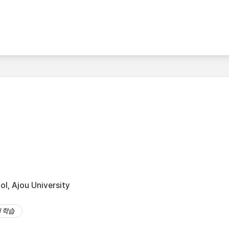
l, Ajou University
 학습