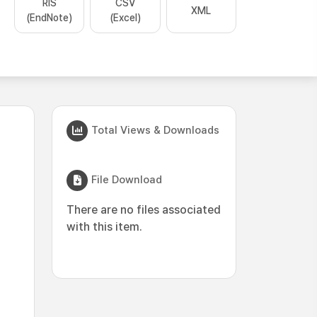
RIS
CSV
XML
(EndNote)
(Excel)
Total Views & Downloads
File Download
There are no files associated
with this item.