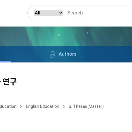
Authors
 연구
Education
English Education
3. Theses(Master)