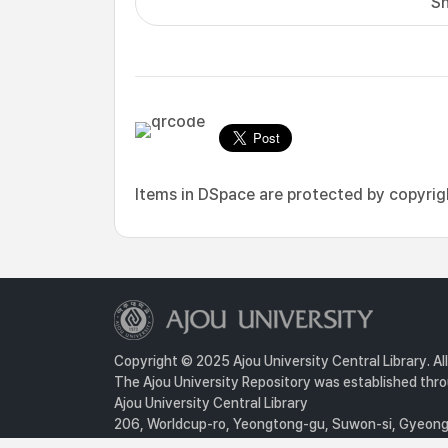
Sh
Items in DSpace are protected by copyright
Copyright © 2025 Ajou University Central Library. Al
The Ajou University Repository was established throu
Ajou University Central Library
206, Worldcup-ro, Yeongtong-gu, Suwon-si, Gyeongg