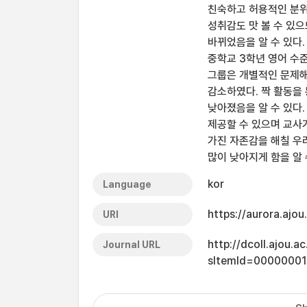
친숙하고 허용적인 분위
성취감도 맛 볼 수 있
바뀌었음을 알 수 있다.
중학교 3학년 영어 수
그룹은 개별적인 문제해
감소하였다. 짝 활동을
낮아졌음을 알 수 있다
제공할 수 있으며 교사
가진 자존감을 해칠 우
많이 낮아지게 함을 알 
kor
Language
https://aurora.ajo
URI
http://dcoll.ajou.
Journal URL
sItemId=0000000