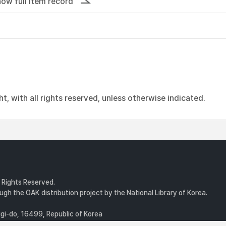
ow full item record
, with all rights reserved, unless otherwise indicated.
l Rights Reserved.
gh the OAK distribution project by the National Library of Korea.
i-do, 16499, Republic of Korea