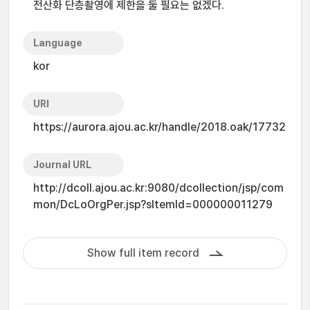
전산화 단층촬영에 제한을 둘 필요는 없겠다.
Language
kor
URI
https://aurora.ajou.ac.kr/handle/2018.oak/17732
Journal URL
http://dcoll.ajou.ac.kr:9080/dcollection/jsp/com
mon/DcLoOrgPer.jsp?sItemId=000000011279
Show full item record