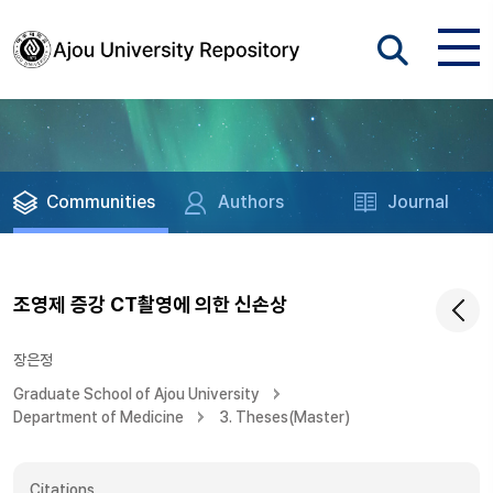
Communities
Authors
Journal
조영제 증강 CT촬영에 의한 신손상
장은정
Graduate School of Ajou University
Department of Medicine
3. Theses(Master)
Citations