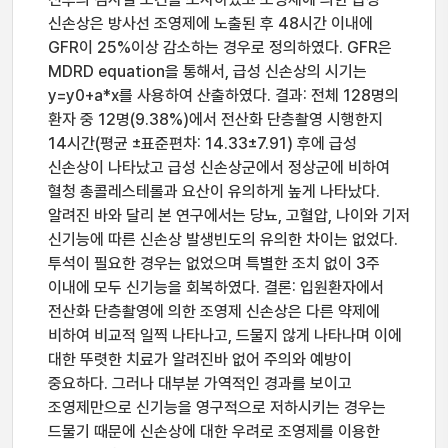
신손상은 방사선 조영제에 노출된 후 48시간 이내에
GFR이 25%이상 감소하는 경우로 정의하였다. GFR은
MDRD equation을 통해서, 급성 신손상의 시기는
y=y0+a*x를 사용하여 산출하였다. 결과: 전체 128명의
환자 중 12명(9.38%)에서 전산화 단층촬영 시행한지
14시간(평균 ±표준편차: 14.33±7.91) 후에 급성
신손상이 나타났고 급성 신손상군에서 정상군에 비하여
혈청 총콜레스테롤과 요산이 유의하게 높게 나타났다.
알려진 바와 달리 본 연구에서는 당뇨, 고혈압, 나이와 기저
신기능에 따른 신손상 발생빈도의 유의한 차이는 없었다.
투석이 필요한 경우는 없었으며 특별한 조치 없이 3주
이내에 모두 신기능을 회복하였다. 결론: 입원환자에서
전산화 단층촬영에 의한 조영제 신손상은 다른 약제에
비하여 비교적 일찍 나타나고, 드물지 않게 나타나며 이에
대한 뚜렷한 치료가 알려진바 없어 주의와 예방이
중요하다. 그러나 대부분 가역적인 경과를 보이고
조영제만으로 신기능을 영구적으로 저하시키는 경우는
드물기 때문에 신손상에 대한 우려로 조영제를 이용한