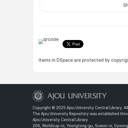
Sh
Items in DSpace are protected by copyright
Copyright © 2025 Ajou University Central Library. Al
The Ajou University Repository was established throu
Ajou University Central Library
206, Worldcup-ro, Yeongtong-gu, Suwon-si, Gyeongg