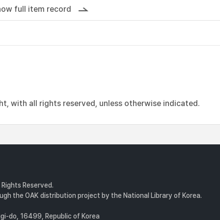
ow full item record
, with all rights reserved, unless otherwise indicated.
l Rights Reserved.
gh the OAK distribution project by the National Library of Korea.
i-do, 16499, Republic of Korea