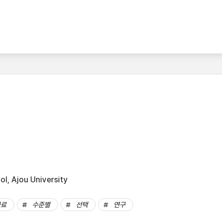
l, Ajou University
자료
수준별
선택
연구