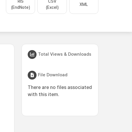
RIS
CSV
XML
(EndNote)
(Excel)
Total Views & Downloads
File Download
There are no files associated
with this item.