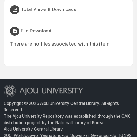
Total Views & Downloads
File Download
There are no files associated with this item.
Copyright © 2025 Ajou University Central Library. All Rights
Reserved.
The Ajou University Repository was established through the OAK
distribution project by the National Library of Korea.
Ajou University Central Library
206, Worldcup-ro, Yeongtong-gu, Suwon-si, Gyeonggi-do, 16499,