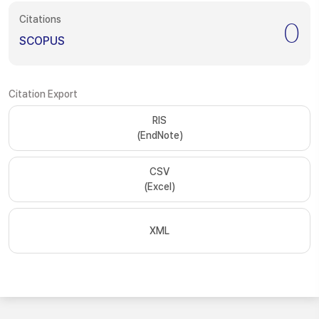
Citations
0
SCOPUS
Citation Export
RIS
(EndNote)
CSV
(Excel)
XML