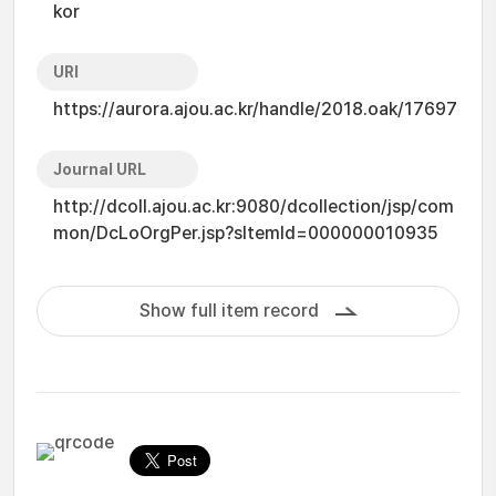
kor
URI
https://aurora.ajou.ac.kr/handle/2018.oak/17697
Journal URL
http://dcoll.ajou.ac.kr:9080/dcollection/jsp/com
mon/DcLoOrgPer.jsp?sItemId=000000010935
Show full item record