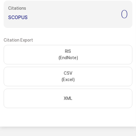
Citations
0
SCOPUS
Citation Export
RIS
(EndNote)
CSV
(Excel)
XML