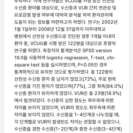
부족하다. 이에 연구자들은 VCUG를 시행 받은 선천성
수신증 환아를 대상으로, 수신증과 VUR 간의 연관성 및
요로감염 발생 여부에 대하여 분석을 하여 환자관리에
도움이 되는 정보를 마련하고자 하였다. 연구는 2002년
1월 1일부터 2008년 12월 31일까지 아주대학교
병원에서 선천성 수신증으로 진단된 생후 1개월 이내의
환아 중, VCUG를 시행 받은 122명을 대상으로 후향적
연구를 하였다. 측정치의 통계분석은 SPSS version
16.0을 사용하여 logistic regression, T-test, chi-
square test 등을 실시하였으며, P<0.05인 경우
통계학적으로 유의한 것으로 평가하였다. 총 122명의
선천성 수신증 환자 중 남자가 많았고(73%), 주로 편측
수신증을 가진 환자가 많았으며(77%), 그중 좌측(84.0%)
수신증 환자가 유의하게 많았다. VUR은 총 23명(18.9%)
에서 발견되었다. 수신증의 심한 정도는 좌우측에 따른
차이를 보이지 않았으며, VUR의 정도도 좌우측에 따른
차이를 보이지 않았다. 수신증을 1~4단계로 나누었을 때,
각 단계별로 VUR의 발생빈도 차이는 관찰할 수 없었으나,
수신증을 경한 수신증(1~2단계)과 중한 수신증(3~4단계)