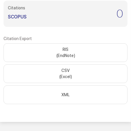
Citations
0
SCOPUS
Citation Export
RIS
(EndNote)
CSV
(Excel)
XML