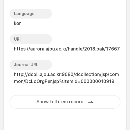
Language
kor
URI
https://aurora.ajou.ac.kr/handle/2018.oak/17667
Journal URL
http://dcoll.ajou.ac.kr:9080/dcollection/jsp/com
mon/DcLoOrgPer.jsp?sItemId=000000010919
Show full item record