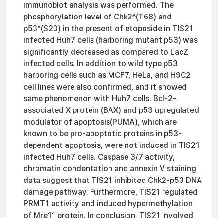
immunoblot analysis was performed. The
phosphorylation level of Chk2^(T68) and
p53^(S20) in the present of etoposide in TIS21
infected Huh7 cells (harboring mutant p53) was
significantly decreased as compared to LacZ
infected cells. In addition to wild type p53
harboring cells such as MCF7, HeLa, and H9C2
cell lines were also confirmed, and it showed
same phenomenon with Huh7 cells. Bcl-2-
associated X protein (BAX) and p53 upregulated
modulator of apoptosis(PUMA), which are
known to be pro-apoptotic proteins in p53-
dependent apoptosis, were not induced in TIS21
infected Huh7 cells. Caspase 3/7 activity,
chromatin condentation and annexin V staining
data suggest that TIS21 inhibited Chk2-p53 DNA
damage pathway. Furthermore, TIS21 regulated
PRMT1 activity and induced hypermethylation
of Mre11 protein. In conclusion, TIS21 involved