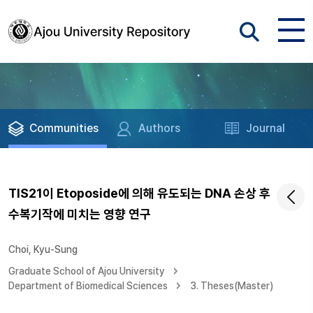
Communities
Authors
Journal
TIS21이 Etoposide에 의해 유도되는 DNA 손상 후
수복기작에 미치는 영향 연구
Choi, Kyu-Sung
Graduate School of Ajou University
Department of Biomedical Sciences
3. Theses(Master)