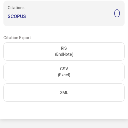
Citations
0
SCOPUS
Citation Export
RIS
(EndNote)
CSV
(Excel)
XML