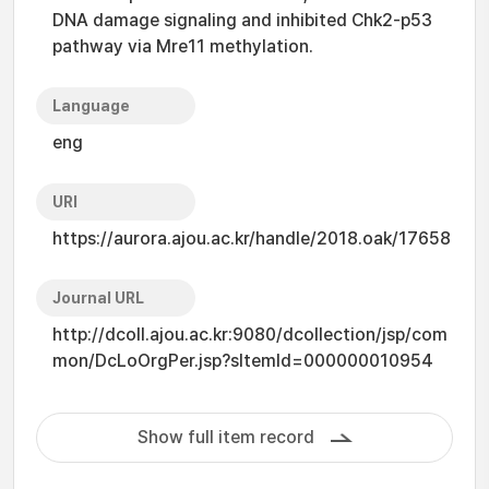
DNA damage signaling and inhibited Chk2-p53
pathway via Mre11 methylation.
Language
eng
URI
https://aurora.ajou.ac.kr/handle/2018.oak/17658
Journal URL
http://dcoll.ajou.ac.kr:9080/dcollection/jsp/com
mon/DcLoOrgPer.jsp?sItemId=000000010954
Show full item record