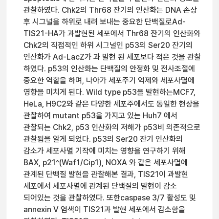
관찰하였다. Chk2의 Thr68 잔기의 인산화는 DNA 손상
후 시그널을 하위로 내려 보내는 중요한 단백질로Ad-
TIS21-HA가 과발현된 세포에서 Thr68 잔기의 인산화와
Chk2의 직접적인 하위 시그널인 p53의 Ser20 잔기의
인산화가 Ad-LacZ가 과 발현 된 세포보다 적은 것을 관찰
하였다. p53의 인산화는 단백질의 안정화 및 전사조절에
중요한 역할을 하며, 나아가 세포주기 억제와 세포사멸에
영향을 미치게 된다. Wild type p53을 발현하는MCF7,
HeLa, H9C2와 같은 다양한 세포주에서도 동일한 현상을
관찰하여 mutant p53을 가지고 있는 Huh7 에서
관찰되는 Chk2, p53 인산화의 저해가 p53비 의존적으로
관찰됨을 알게 되었다. p53의 Ser20 잔기 인산화의
감소가 세포사멸 기작에 미치는 영향을 연구하기 위해
BAX, p21^(Waf1/Cip1), NOXA 와 같은 세포사멸에
관계된 단백질 발현을 관찰해본 결과, TIS21이 과발현
세포에서 세포사멸에 관계된 단백질의 발현이 감소
되어있는 것을 관찰하였다. 또한caspase 3/7 활성도 및
annexin V 염색이 TIS21과 발현 세포에서 감소함을