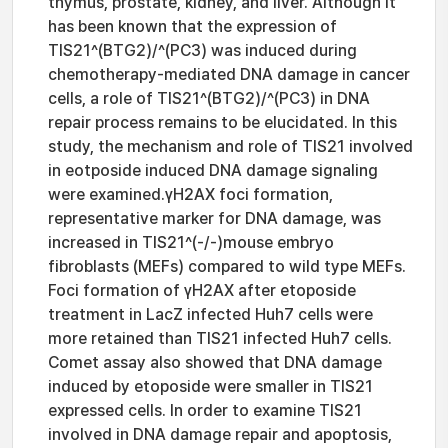
thymus, prostate, kidney, and liver. Although it
has been known that the expression of
TIS21^(BTG2)/^(PC3) was induced during
chemotherapy-mediated DNA damage in cancer
cells, a role of TIS21^(BTG2)/^(PC3) in DNA
repair process remains to be elucidated. In this
study, the mechanism and role of TIS21 involved
in eotposide induced DNA damage signaling
were examined.γH2AX foci formation,
representative marker for DNA damage, was
increased in TIS21^(-/-)mouse embryo
fibroblasts (MEFs) compared to wild type MEFs.
Foci formation of γH2AX after etoposide
treatment in LacZ infected Huh7 cells were
more retained than TIS21 infected Huh7 cells.
Comet assay also showed that DNA damage
induced by etoposide were smaller in TIS21
expressed cells. In order to examine TIS21
involved in DNA damage repair and apoptosis,