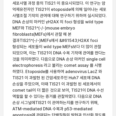
세포사멸 과정 중의 TIS21 이 중요시되었다. 이 연구는 암
억제유전자인 TIS21이 etoposide에 의해 일어나는 세포
사멸조절 기작의 관여에 대해 연구하기 위하여 실시되었다.
DNA 손상의 마커인 γH2AX 의 foci 형성을 wild type
MEF와 TIS21^(-/-)mouse embryo
fibroblasts(MEFs)에서 관찰 해 본
결과TIS21^(-/-)MEFs에서 &#61543;H2AX foci
형성되는 세포들이 wild type MEFs보다 더 많이 관찰
되었으며, 이는 TIS21이 DNA 수복 기작에 관여를 한다는
것을 의미하였다. 다음으로 DNA 손상 마커인 single cell
electrophoresis 라고 불리는 comet assay 를 시행
하였다. Etoposide를 사용하여 adenovirus LacZ 와
TIS21 이 과발현 된 간암세포주인 Huh7 세포에 DNA
손상을 주었으며, 이때 TIS21 이 과발현 된 세포에서의
comet tail이 더 짧은 것으로 보아, TIS21이 DNA 수선
역할을 할 수 있다는 증거를 관찰하였다. 다음으로 DNA
손상 시그널에TIS21 이 관여하는지를 연구하기 위해,
ATM-mediated DNA 수복과 p53-mediated
apoptosis에 관여되는 단백질들의 발현과 인산화 정도를