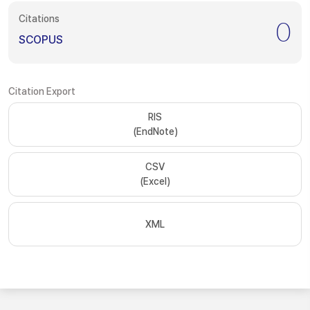
Citations
0
SCOPUS
Citation Export
RIS
(EndNote)
CSV
(Excel)
XML