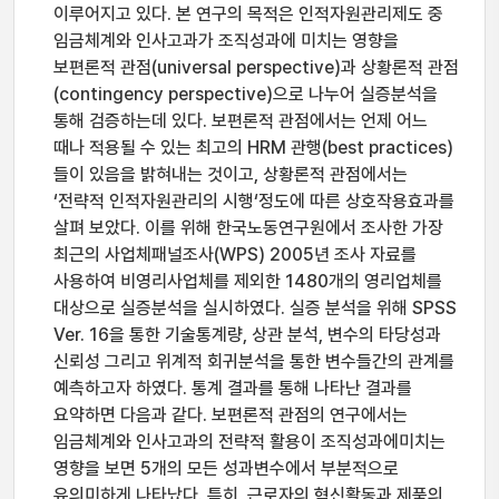
이루어지고 있다. 본 연구의 목적은 인적자원관리제도 중
임금체계와 인사고과가 조직성과에 미치는 영향을
보편론적 관점(universal perspective)과 상황론적 관점
(contingency perspective)으로 나누어 실증분석을
통해 검증하는데 있다. 보편론적 관점에서는 언제 어느
때나 적용될 수 있는 최고의 HRM 관행(best practices)
들이 있음을 밝혀내는 것이고, 상황론적 관점에서는
‘전략적 인적자원관리의 시행‘정도에 따른 상호작용효과를
살펴 보았다. 이를 위해 한국노동연구원에서 조사한 가장
최근의 사업체패널조사(WPS) 2005년 조사 자료를
사용하여 비영리사업체를 제외한 1480개의 영리업체를
대상으로 실증분석을 실시하였다. 실증 분석을 위해 SPSS
Ver. 16을 통한 기술통계량, 상관 분석, 변수의 타당성과
신뢰성 그리고 위계적 회귀분석을 통한 변수들간의 관계를
예측하고자 하였다. 통계 결과를 통해 나타난 결과를
요약하면 다음과 같다. 보편론적 관점의 연구에서는
임금체계와 인사고과의 전략적 활용이 조직성과에미치는
영향을 보면 5개의 모든 성과변수에서 부분적으로
유의미하게 나타났다. 특히, 근로자의 혁신활동과 제품의