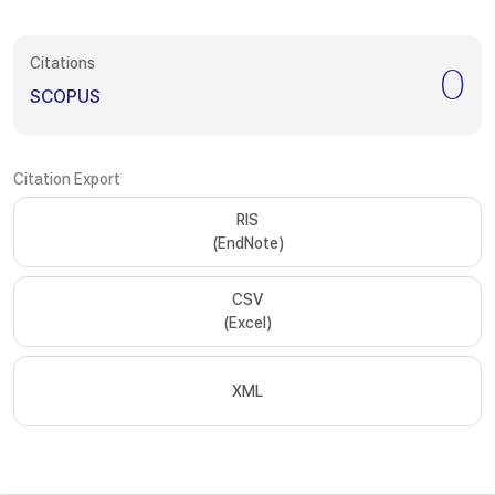
Citations
0
SCOPUS
Citation Export
RIS
(EndNote)
CSV
(Excel)
XML