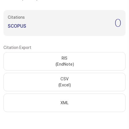
Citations
0
SCOPUS
Citation Export
RIS
(EndNote)
CSV
(Excel)
XML