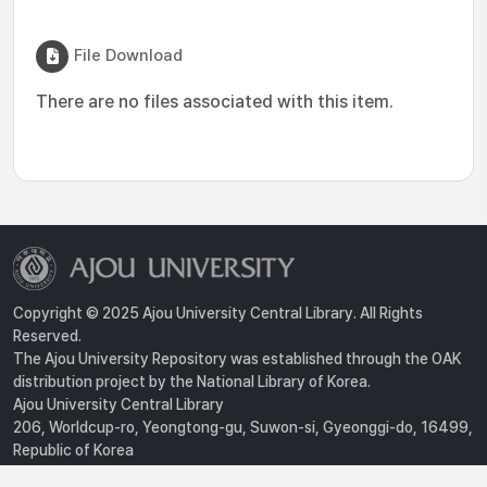
File Download
There are no files associated with this item.
Copyright © 2025 Ajou University Central Library. All Rights
Reserved.
The Ajou University Repository was established through the OAK
distribution project by the National Library of Korea.
Ajou University Central Library
206, Worldcup-ro, Yeongtong-gu, Suwon-si, Gyeonggi-do, 16499,
Republic of Korea