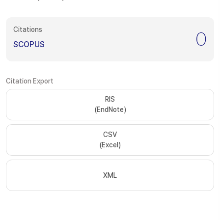
Citations
0
SCOPUS
Citation Export
RIS
(EndNote)
CSV
(Excel)
XML