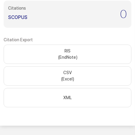
Citations
0
SCOPUS
Citation Export
RIS
(EndNote)
CSV
(Excel)
XML