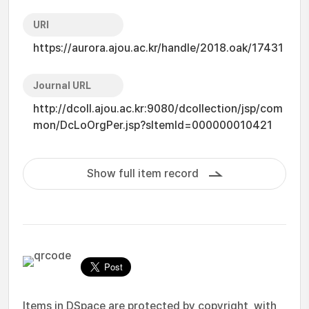
URI
https://aurora.ajou.ac.kr/handle/2018.oak/17431
Journal URL
http://dcoll.ajou.ac.kr:9080/dcollection/jsp/com
mon/DcLoOrgPer.jsp?sItemId=000000010421
Show full item record
Items in DSpace are protected by copyright, with