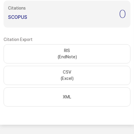
Citations
0
SCOPUS
Citation Export
RIS
(EndNote)
CSV
(Excel)
XML