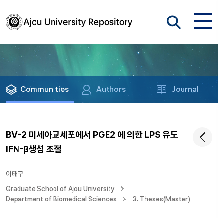
Communities
Authors
Journal
BV-2 미세아교세포에서 PGE2 에 의한 LPS 유도
IFN-β생성 조절
이태구
Graduate School of Ajou University
Department of Biomedical Sciences
3. Theses(Master)