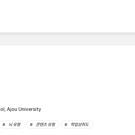
l, Ajou University
뇌 유형
콘텐츠 유형
학업성취도