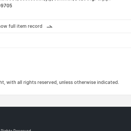
09705
ow full item record
, with all rights reserved, unless otherwise indicated.
l Rights Reserved.