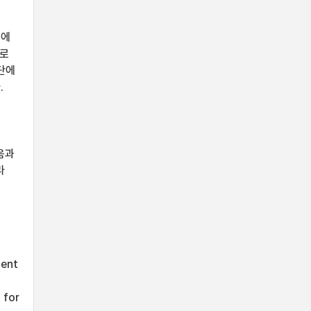
도에
으로
단에
.
음과
라
는
tent
 for