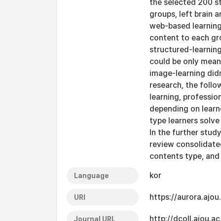
the selected 200 s
groups, left brain 
web-based learning
content to each gro
structured-learning
could be only mean
image-learning didn
research, the foll
learning, professio
depending on learne
type learners solve 
In the further study
review consolidated
contents type, an
kor
Language
https://aurora.ajo
URI
http://dcoll.ajou.
Journal URL