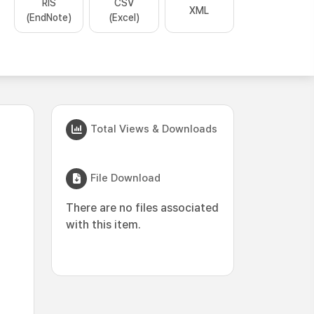
RIS
CSV
XML
(EndNote)
(Excel)
Total Views & Downloads
File Download
There are no files associated
with this item.