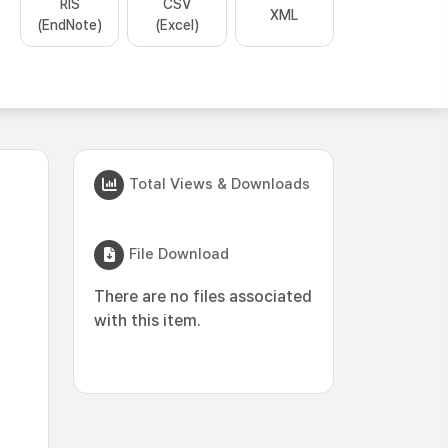
RIS
CSV
XML
(EndNote)
(Excel)
Total Views & Downloads
File Download
There are no files associated
with this item.