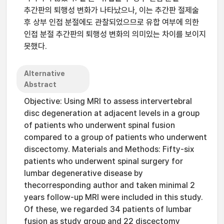
추간판의 퇴행성 변화가 나타났으나, 이는 추간판 절제술
후 상부 인접 분절에도 관찰되었으므로 유합 여부에 의한
인접 분절 추간판의 퇴행성 변화의 의미있는 차이를 보이지
못했다.
Alternative
Abstract
Objective: Using MRI to assess intervertebral
disc degeneration at adjacent levels in a group
of patients who underwent spinal fusion
compared to a group of patients who underwent
discectomy. Materials and Methods: Fifty-six
patients who underwent spinal surgery for
lumbar degenerative disease by
thecorresponding author and taken minimal 2
years follow-up MRI were included in this study.
Of these, we regarded 34 patients of lumbar
fusion as study group and 22 discectomy