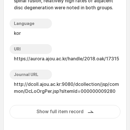
spinal fusion, relatively high rates of adjacent
disc degeneration were noted in both groups.
Language
kor
URI
https://aurora.ajou.ac.kr/handle/2018.oak/17315
Journal URL
http://dcoll.ajou.ac.kr:9080/dcollection/jsp/com
mon/DcLoOrgPer.jsp?sItemId=000000009280
Show full item record