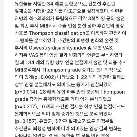
유합술을 시행한 34 례를 실험군으로, 단분절 추간판
절제술을 시행한 22 례를 대조군으로 설정하였다. 숙련된
3 명의 척추외과의가 독립적으로 각각 3회씩 양 군의 술전
및 최종 추시 MRI에서 수술 인접 분절 상하 추간판의 영상
신호를 Thompson classification을 이용하여 판정하여
그 변화를 분석하였다. 추간판의 퇴행성 변화와 술전 및
추시의 Oswestry disability index 및 요통 VAS,
하지통 VAS 등의 임상 결과 변화와의 연관을 분석하였다
결 과 : 34 례의 유합 상부 인접 분절에서 술전 및 최종 추시
MRI분석에서 Thompson grade 증가는 통계학적으로
의미 있게(p=0.002) 나타났으나, 22 례의 추간판 절제술
상부 인접 분절에서도 의미 있는 증가가 관찰되었다
(p=0.014). 28 례의 유합 하부 인접 분절의 Thompson
grade 증가는 통계학적으로 의미 없게 분석되었고
(p=0.317), 16 례의 추간판 절제술 하부 인접 분절에서도
통계학적으로 의미 없게 증가된 것으로 분석 되었다
(p=0.157). 유합군, 추간판 절제술군 모두 인접분절
추간판의 퇴행성 변화에 따라 의미있는 임상 결과 변화는
나타나지 않았다. 결 론 : 유합술 후 상부 인접 분절