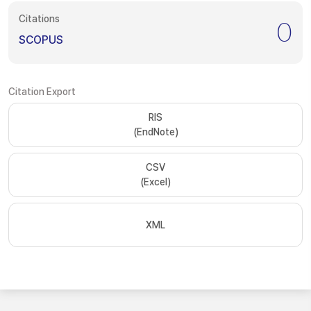
Citations
0
SCOPUS
Citation Export
RIS
(EndNote)
CSV
(Excel)
XML