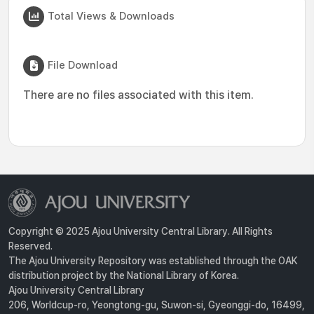
Total Views & Downloads
File Download
There are no files associated with this item.
Copyright © 2025 Ajou University Central Library. All Rights
Reserved.
The Ajou University Repository was established through the OAK
distribution project by the National Library of Korea.
Ajou University Central Library
206, Worldcup-ro, Yeongtong-gu, Suwon-si, Gyeonggi-do, 16499,