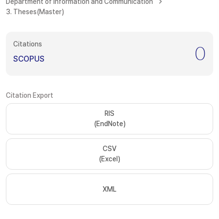
Department of Information and Communication
3. Theses(Master)
Citations
0
SCOPUS
Citation Export
RIS
(EndNote)
CSV
(Excel)
XML