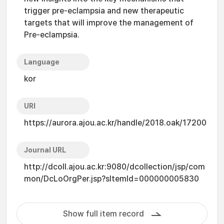
trigger pre-eclampsia and new therapeutic
targets that will improve the management of
Pre-eclampsia.
Language
kor
URI
https://aurora.ajou.ac.kr/handle/2018.oak/17200
Journal URL
http://dcoll.ajou.ac.kr:9080/dcollection/jsp/com
mon/DcLoOrgPer.jsp?sItemId=000000005830
Show full item record