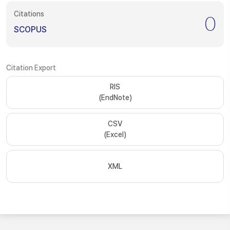
Citations
0
SCOPUS
Citation Export
RIS
(EndNote)
CSV
(Excel)
XML