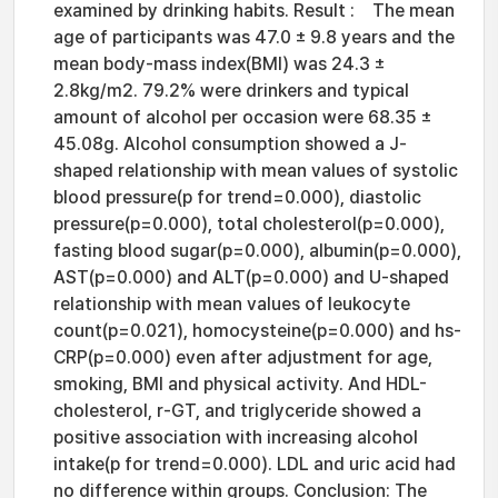
examined by drinking habits. Result : The mean
age of participants was 47.0 ± 9.8 years and the
mean body-mass index(BMI) was 24.3 ±
2.8kg/m2. 79.2% were drinkers and typical
amount of alcohol per occasion were 68.35 ±
45.08g. Alcohol consumption showed a J-
shaped relationship with mean values of systolic
blood pressure(p for trend=0.000), diastolic
pressure(p=0.000), total cholesterol(p=0.000),
fasting blood sugar(p=0.000), albumin(p=0.000),
AST(p=0.000) and ALT(p=0.000) and U-shaped
relationship with mean values of leukocyte
count(p=0.021), homocysteine(p=0.000) and hs-
CRP(p=0.000) even after adjustment for age,
smoking, BMI and physical activity. And HDL-
cholesterol, r-GT, and triglyceride showed a
positive association with increasing alcohol
intake(p for trend=0.000). LDL and uric acid had
no difference within groups. Conclusion: The