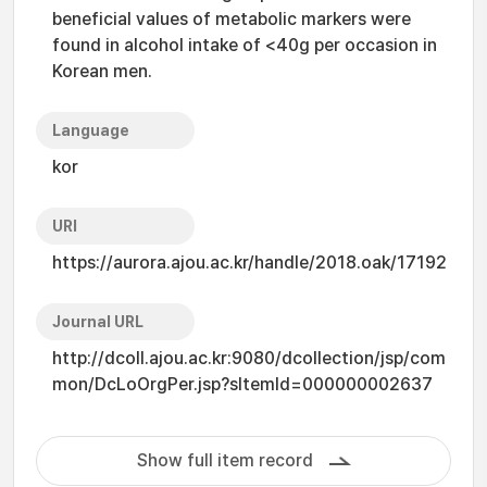
beneficial values of metabolic markers were
found in alcohol intake of <40g per occasion in
Korean men.
Language
kor
URI
https://aurora.ajou.ac.kr/handle/2018.oak/17192
Journal URL
http://dcoll.ajou.ac.kr:9080/dcollection/jsp/com
mon/DcLoOrgPer.jsp?sItemId=000000002637
Show full item record