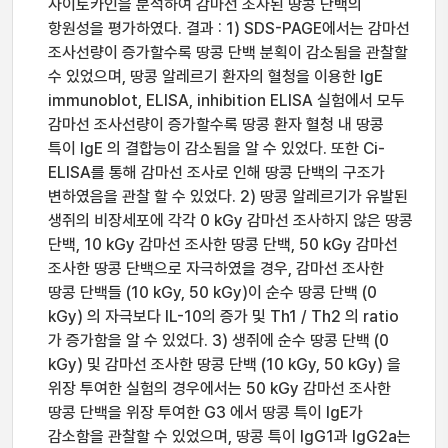
사이토카인을 분석하여 감마선 조사된 땅콩 단백의
항원성을 평가하였다. 결과 : 1) SDS-PAGE에서는 감마선
조사선량이 증가할수록 땅콩 단백 분획이 감소됨을 관찰할
수 있었으며, 땅콩 알레르기 환자의 혈청을 이용한 IgE
immunoblot, ELISA, inhibition ELISA 실험에서 모두
감마선 조사선량이 증가할수록 땅콩 환자 혈청 내 땅콩
특이 IgE 의 결합능이 감소됨을 알 수 있었다. 또한 Ci-
ELISA를 통해 감마선 조사로 인해 땅콩 단백의 구조가
변하였음을 관찰 할 수 있었다. 2) 땅콩 알레르기가 유발된
생쥐의 비장세포에 각각 0 kGy 감마선 조사하지 않은 땅콩
단백, 10 kGy 감마선 조사한 땅콩 단백, 50 kGy 감마선
조사한 땅콩 단백으로 자극하였을 경우, 감마선 조사한
땅콩 단백들 (10 kGy, 50 kGy)이 순수 땅콩 단백 (0
kGy) 의 자극보다 IL-10의 증가 및 Th1 / Th2 의 ratio
가 증가함을 알 수 있었다. 3) 생쥐에 순수 땅콩 단백 (0
kGy) 및 감마선 조사한 땅콩 단백 (10 kGy, 50 kGy) 을
위장 투여한 실험의 경우에서는 50 kGy 감마선 조사한
땅콩 단백을 위장 투여한 G3 에서 땅콩 특이 IgE가
감소함을 관찰할 수 있었으며, 땅콩 특이 IgG1과 IgG2a는