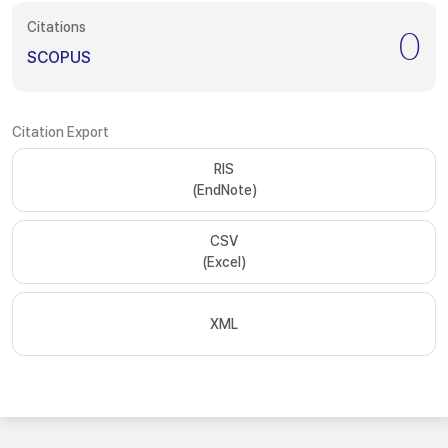
Citations
0
SCOPUS
Citation Export
RIS
(EndNote)
CSV
(Excel)
XML