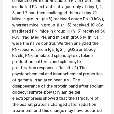
sensitized with non-irradiated PN extracts and
irradiated PN extracts intragastricly at day 1, 2,
3, and 7 and then challenged them at day 21.
Mice in groupⅠ(n=5) received crude PN (0 kGy),
whereas mice in group Ⅱ (n=5) received 10 kGy
irradiated PN, mice in group Ⅲ (n=5) received 50
kGy irradiated PN, and mice in group Ⅳ (n=5)
were the naive control. We then analyzed the
PN-specific serum IgE, IgG1, IgG2a antibody
levels, PN-stimulated splenocyte cytokine
production patterns and splenocyte
proliferation responses. Results: 1) The
physicochemical and imunochemical properties
of gamma-irradiated peanuts - The
disappearance of the protein band after sodium
dodecyl sulfate-polyacrylamide gel
electrophoresis showed that the structure of
the peanut proteins changed after radiation
treatment, and this change may have occurred