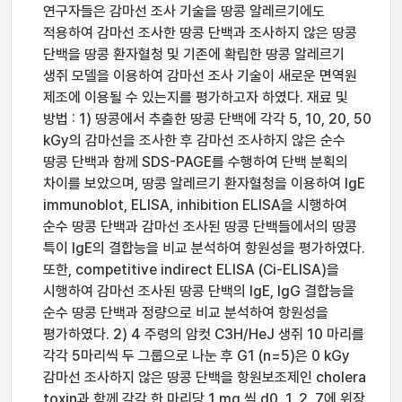
연구자들은 감마선 조사 기술을 땅콩 알레르기에도
적용하여 감마선 조사한 땅콩 단백과 조사하지 않은 땅콩
단백을 땅콩 환자혈청 및 기존에 확립한 땅콩 알레르기
생쥐 모델을 이용하여 감마선 조사 기술이 새로운 면역원
제조에 이용될 수 있는지를 평가하고자 하였다. 재료 및
방법 : 1) 땅콩에서 추출한 땅콩 단백에 각각 5, 10, 20, 50
kGy의 감마선을 조사한 후 감마선 조사하지 않은 순수
땅콩 단백과 함께 SDS-PAGE를 수행하여 단백 분획의
차이를 보았으며, 땅콩 알레르기 환자혈청을 이용하여 IgE
immunoblot, ELISA, inhibition ELISA을 시행하여
순수 땅콩 단백과 감마선 조사된 땅콩 단백들에서의 땅콩
특이 IgE의 결합능을 비교 분석하여 항원성을 평가하였다.
또한, competitive indirect ELISA (Ci-ELISA)을
시행하여 감마선 조사된 땅콩 단백의 IgE, IgG 결합능을
순수 땅콩 단백과 정량으로 비교 분석하여 항원성을
평가하였다. 2) 4 주령의 암컷 C3H/HeJ 생쥐 10 마리를
각각 5마리씩 두 그룹으로 나눈 후 G1 (n=5)은 0 kGy
감마선 조사하지 않은 땅콩 단백을 항원보조제인 cholera
toxin과 함께 각각 한 마리당 1 mg 씩 d0, 1, 2, 7에 위장