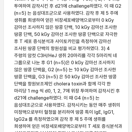
투여하여 감작시킨 후 d21에 challenge하였다. 이 때 G2
(n=5) 는 음성대조군으로 사용하였다. 감작 후 제 5 주에
생쥐를 희생하여 얻은 비장세포배양액으로부터 0 kGy
감마선 조사하지 않은 땅콩 단백, 10 kGy 감마선 조사한
땅콩 단백, 50 kGy 감마선 조사한 땅콩 단백으로 자극한
후 T 세포 증식분석과 사이토카인을 측정하여 감마선
조사된 땅콩 단백의 항원성을 비교 평가하였다. 3) 4
주령의 암컷 C3H/HeJ 생쥐 20마리를 각각 5마리씩 네
그룹으로 나눈 후 G1 (n=5)은 0 kGy 감마선 조사하지
않은 땅콩 단백을, G2 (n=5) 는 10 kGy 감마선 조사한
땅콩 단백을, G3 (n=5) 은 50 kGy 감마선 조사한 땅콩
단백을 항원보조제인 cholera toxin과 함께 각각 한
마리당 1 mg 씩 d0, 1, 2, 7에 위장 투여하여 감작시킨 후
d21에 challenge하였다. 이 때 G4 (n=5) 는
음성대조군으로 사용하였다. 감작시키는 동안 매주 생쥐의
미정맥으로부터 혈청을 분리하여 땅콩 특이 IgE, IgG1,
IgG2a 를 측정하였으며 감작 후 제 5 주에 생쥐를
희생하여 얻은 비장세포배양액으로부터 T 세포 증식분석과