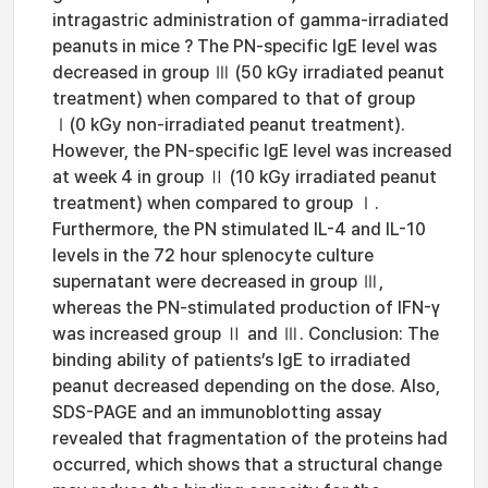
intragastric administration of gamma-irradiated
peanuts in mice ? The PN-specific IgE level was
decreased in group Ⅲ (50 kGy irradiated peanut
treatment) when compared to that of group
Ⅰ(0 kGy non-irradiated peanut treatment).
However, the PN-specific IgE level was increased
at week 4 in group Ⅱ (10 kGy irradiated peanut
treatment) when compared to group Ⅰ.
Furthermore, the PN stimulated IL-4 and IL-10
levels in the 72 hour splenocyte culture
supernatant were decreased in group Ⅲ,
whereas the PN-stimulated production of IFN-γ
was increased group Ⅱ and Ⅲ. Conclusion: The
binding ability of patients’s IgE to irradiated
peanut decreased depending on the dose. Also,
SDS-PAGE and an immunoblotting assay
revealed that fragmentation of the proteins had
occurred, which shows that a structural change