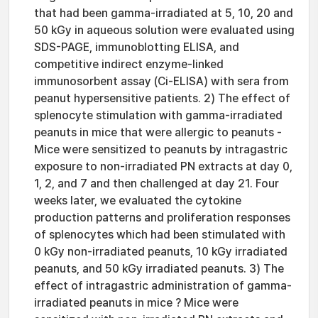
that had been gamma-irradiated at 5, 10, 20 and
50 kGy in aqueous solution were evaluated using
SDS-PAGE, immunoblotting ELISA, and
competitive indirect enzyme-linked
immunosorbent assay (Ci-ELISA) with sera from
peanut hypersensitive patients. 2) The effect of
splenocyte stimulation with gamma-irradiated
peanuts in mice that were allergic to peanuts -
Mice were sensitized to peanuts by intragastric
exposure to non-irradiated PN extracts at day 0,
1, 2, and 7 and then challenged at day 21. Four
weeks later, we evaluated the cytokine
production patterns and proliferation responses
of splenocytes which had been stimulated with
0 kGy non-irradiated peanuts, 10 kGy irradiated
peanuts, and 50 kGy irradiated peanuts. 3) The
effect of intragastric administration of gamma-
irradiated peanuts in mice ? Mice were