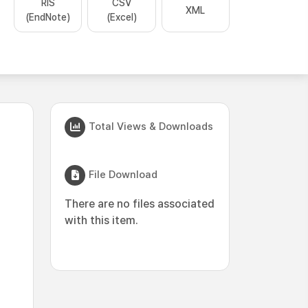
RIS
CSV
XML
(EndNote)
(Excel)
Total Views & Downloads
File Download
There are no files associated
with this item.