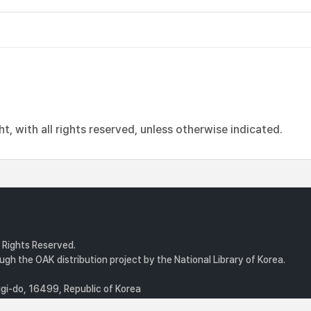
, with all rights reserved, unless otherwise indicated.
l Rights Reserved.
gh the OAK distribution project by the National Library of Korea.
i-do, 16499, Republic of Korea