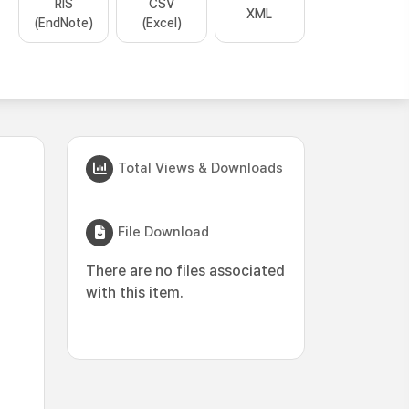
RIS
CSV
XML
(EndNote)
(Excel)
Total Views & Downloads
File Download
There are no files associated
with this item.