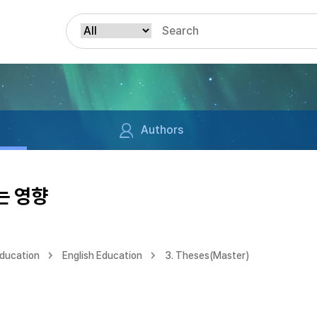
Authors
는 영향
Education
English Education
3. Theses(Master)