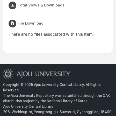
Total Views & Downloads
File Download
There are no files associated with this item.
Copyright © 2025 Ajou University Central Library. All Rights
Reserved.
The Ajou University Repository was established through the OAK
distribution project by the National Library of Korea.
Ajou University Central Library
206, Worldcup-ro, Yeongtong-gu, Suwon-si, Gyeonggi-do, 16499,