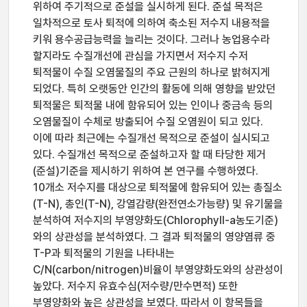
위하여 주기적으로 준설을 실시하게 된다. 준설 목적은
일차적으로 토사 퇴적에 의하여 축소된 저수지 내용적을
키워 용수공급능력을 늘리는 것이다. 그러나 농업용수라
할지라도 수질개선에 관심을 가지면서 저수지 수저
퇴적물이 수질 오염물질의 주요 근원의 하나로 밝혀지게
되었다. 특히 오랫동안 인간의 활동에 의해 영향을 받았던
퇴적물은 퇴적물 내에 함유되어 있는 인이나 중금속 등의
오염물질이 수체로 방출되어 수질 오염원이 되고 있다.
이에 따라 최근에는 수질개선 목적으로 준설이 실시되고
있다. 수질개선 목적으로 준설하고자 할 때 타당한 제거
(준설)기준을 제시하기 위하여 본 연구를 수행하였다.
10개소 저수지를 대상으로 퇴적물에 함유되어 있는 총질소
(T-N), 총인(T-N), 강열감량(완전연소가능량) 및 유기물을
분석하여 저수지의 부영양화도(Chlorophyll-a농도기준)
와의 상관성을 분석하였다. 그 결과 퇴적물의 영양염류 중
T-P과 퇴적물의 기원을 나타내는
C/N(carbon/nitrogen)비율이 부영양화도와의 상관성이
높았다. 저수지 유효수심(저수량/만수면적) 또한
부영양화와 높은 상관성을 보였다. 따라서 이 항목들을