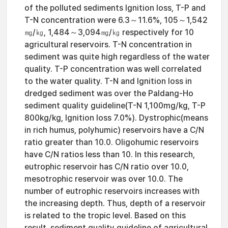
of the polluted sediments Ignition loss, T-P and
T-N concentration were 6.3～11.6%, 105～1,542
㎎/㎏, 1,484～3,094㎎/㎏ respectively for 10
agricultural reservoirs. T-N concentration in
sediment was quite high regardless of the water
quality. T-P concentration was well correlated
to the water quality. T-N and Ignition loss in
dredged sediment was over the Paldang-Ho
sediment quality guideline(T-N 1,100mg/kg, T-P
800kg/kg, Ignition loss 7.0%). Dystrophic(means
in rich humus, polyhumic) reservoirs have a C/N
ratio greater than 10.0. Oligohumic reservoirs
have C/N ratios less than 10. In this research,
eutrophic reservoir has C/N ratio over 10.0,
mesotrophic reservoir was over 10.0. The
number of eutrophic reservoirs increases with
the increasing depth. Thus, depth of a reservoir
is related to the tropic level. Based on this
result, sediment quality guideline of agricultural