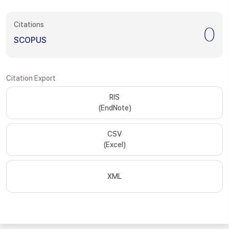
Citations
0
SCOPUS
Citation Export
RIS
(EndNote)
CSV
(Excel)
XML