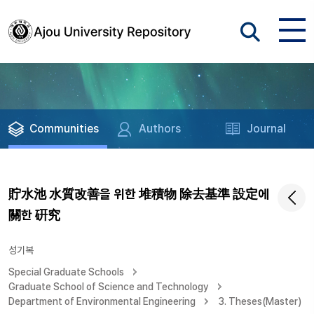
Communities
Authors
Journal
貯水池 水質改善을 위한 堆積物 除去基準 設定에
關한 硏究
성기복
Special Graduate Schools
Graduate School of Science and Technology
Department of Environmental Engineering
3. Theses(Master)