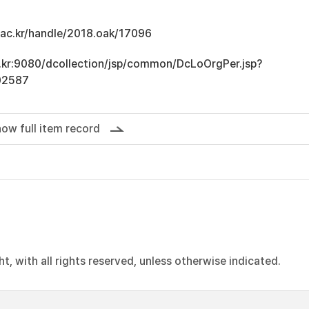
u.ac.kr/handle/2018.oak/17096
ac.kr:9080/dcollection/jsp/common/DcLoOrgPer.jsp?
02587
ow full item record
, with all rights reserved, unless otherwise indicated.