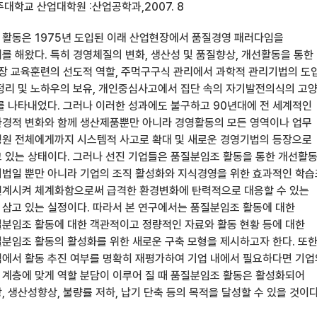
주대학교 산업대학원 :산업공학과,2007. 8
활동은 1975년 도입된 이래 산업현장에서 품질경영 패러다임을
를 해왔다. 특히 경영체질의 변화, 생산성 및 품질향상, 개선활동을 통한
직장 교육훈련의 선도적 역할, 주먹구구식 관리에서 과학적 관리기법의 도입
정리 및 노하우의 보유, 개인중심사고에서 집단 속의 자기발전의식의 고양
를 나타내었다. 그러나 이러한 성과에도 불구하고 90년대에 전 세계적인
경적 변화와 함께 생산제품뿐만 아니라 경영활동의 모든 영역이나 업무
원 전체에게까지 시스템적 사고로 확대 및 새로운 경영기법의 등장으로
 있는 상태이다. 그러나 선진 기업들은 품질분임조 활동을 통한 개선활
법일 뿐만 아니라 기업의 조직 활성화와 지식경영을 위한 효과적인 학
연계시켜 체계화함으로써 급격한 환경변화에 탄력적으로 대응할 수 있는
삼고 있는 실정이다. 따라서 본 연구에서는 품질분임조 활동에 대한
분임조 활동에 대한 객관적이고 정량적인 자료와 활동 현황 등에 대한
분임조 활동의 활성화를 위한 새로운 구축 모형을 제시하고자 한다. 또
에서 활동 추진 여부를 명확히 재평가하여 기업 내에서 필요하다면 기업
계층에 맞게 역할 분담이 이루어 질 때 품질분임조 활동은 활성화되어
 생산성향상, 불량률 저하, 납기 단축 등의 목적을 달성할 수 있을 것이다