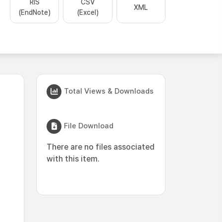
RIS
CSV
XML
(EndNote)
(Excel)
Total Views & Downloads
File Download
There are no files associated
with this item.