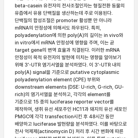
beta-casein 유전자의 전사조절인자는 형질전환 동물의
유즙에서 유용 단백질을 생산하는데 주로 이용된다.
단백질의 합성조절은 promoter 활성뿐 만 아니라
mRNA의 안정성에 의해서도 좌우된다. 특히,
polyadenylation에 의한 poly(A)의 길이는 in vivo와
in vitro에서 mRNA 안정성에 영향을 주며, 이는 곧
target gene의 변역 효율과 직결된다. 이러한 mRNA
안정성이 목적 유전자의 발현에 미치는 영향을 알아보기
위해 3'-UTR 염기서열을 분석하였다. 이 3'-UTR 내의
poly(A) signal을 기준으로 putative cytoplasmic
polyadenylation element (CPE) 부위와
downstream elements (DSE: U-rich, G-rich, GU-
rich)의 염기서열을 분석하고, 각각의 element를
기준으로 15 종의 luciferase reporter vector를
제작하여, 생쥐 유선 세포주인 HC11과 돼지의 유선 세포인
PMGC에 각각 transfection시킨 후 48시간 동안
배양하고 luciferase 발현량을 분석하였다. 이를 바탕으로
전사 억제제(actinomycin D) 처리 후 시간 변화에 따른