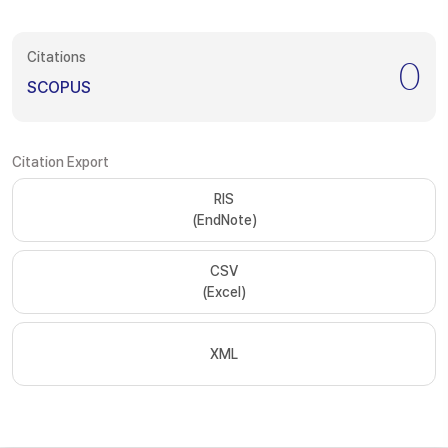
Citations
0
SCOPUS
Citation Export
RIS
(EndNote)
CSV
(Excel)
XML