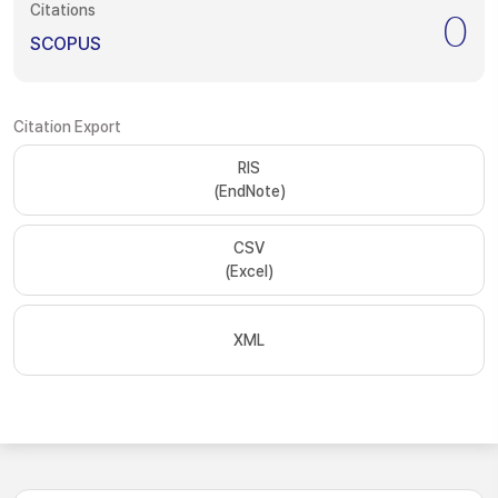
Citations
0
SCOPUS
Citation Export
RIS
(EndNote)
CSV
(Excel)
XML