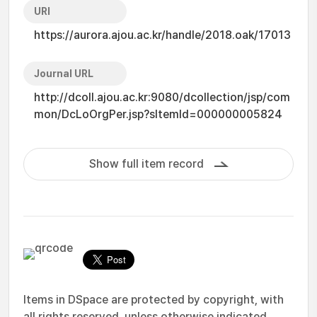
URI
https://aurora.ajou.ac.kr/handle/2018.oak/17013
Journal URL
http://dcoll.ajou.ac.kr:9080/dcollection/jsp/com
mon/DcLoOrgPer.jsp?sItemId=000000005824
Show full item record
Items in DSpace are protected by copyright, with
all rights reserved, unless otherwise indicated.