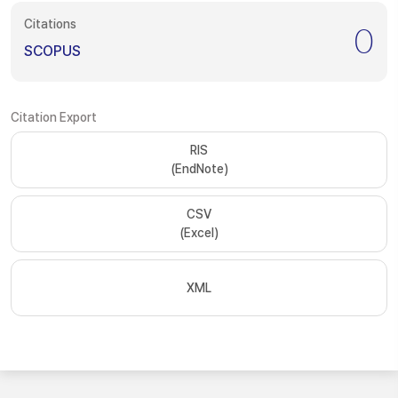
Citations
0
SCOPUS
Citation Export
RIS
(EndNote)
CSV
(Excel)
XML