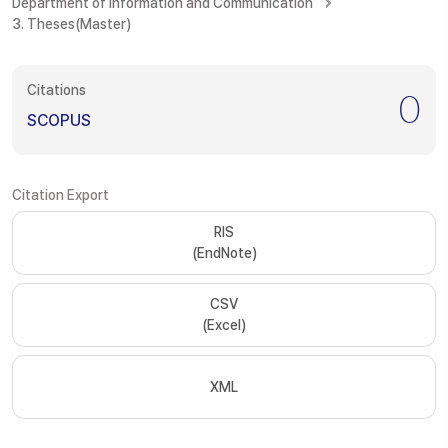
Department of Information and Communication
3. Theses(Master)
Citations
0
SCOPUS
Citation Export
RIS
(EndNote)
CSV
(Excel)
XML