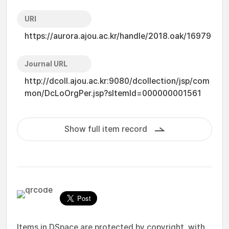
URI
https://aurora.ajou.ac.kr/handle/2018.oak/16979
Journal URL
http://dcoll.ajou.ac.kr:9080/dcollection/jsp/com
mon/DcLoOrgPer.jsp?sItemId=000000001561
Show full item record
Items in DSpace are protected by copyright, with