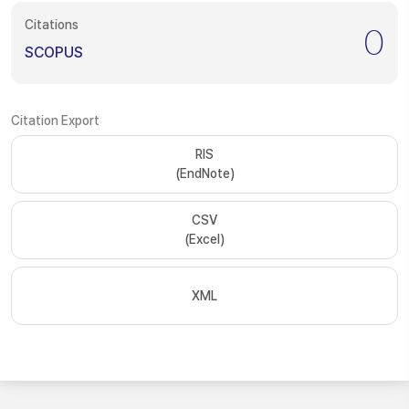
Citations
0
SCOPUS
Citation Export
RIS
(EndNote)
CSV
(Excel)
XML