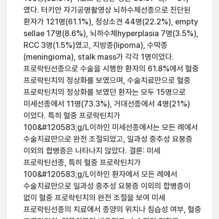
였다. 터키안 자기공명촬영상 뇌하수체선종으로 진단된
환자가 121명(61.1%), 정상소견 44명(22.2%), empty
sellae 17명(8.6%), 뇌하수체hyperplasia 7명(3.5%),
RCC 3명(1.5%)였고, 지방종(lipoma), 수막종
(meningioma), stalk mass가 각각 1명이었다.
프로락틴선종으로 수술을 시행한 환자의 61.8%에서 혈중
프로락틴치의 정상화를 보였으며, 수술치료만으로 혈중
프로락틴치의 정상화를 보였던 환자는 모두 15명으로
미세선종에서 11명(73.3%), 거대선종에서 4명(21%)
이었다. 특히 혈중 프로락틴치가
100&#120583;g/L이하인 미세선종에서는 모든 례에서
수술치료만으로 완전 조절되었고, 일과성 중추성 요붕증
이외의 합병증은 나타나지 않았다. 결론: 미세
프로락틴선종, 특히 혈중 프로락틴치가
100&#120583;g/L이하인 환자에서 모든 례에서
수술치료만으로 일과성 중추성 요붕증 이외의 합병증이
없이 혈중 프로락틴치의 완전 조절을 보여 미세
프로락틴선종의 치료에서 종양의 위치나 침습성 여부, 혈중