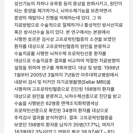
성선기능의 저하나 유루증 등의 증상을 완화시키고, 원인이
되는 종양을 제거하거나, 뇌하수체기능을 보존하면서
종양의 재발이나 진행을 억제하는데 있다. 그 외
치료방법으로 수술적으로 절제하거나 통상적인 방사선치료
혹은 방사선수술 등이 있다. 본 연구에서는 본원에서
시행한 호르몬 검사상 고프로락틴혈증의 소견을 보였던
환자를 대상으로 고프로락틴혈증의 원인을 분류하고
수술치료를 시행한 뇌하수체 프로락틴선종 환자를
대상으로 수술치료후 결과를 비교하여 적절한 치료방향의
설정을 위하여 연구를 계획하였다. 대상 및 방법: 1998년
1월부터 2005년 3월까지 7년동안 아주대학교병원에서
내분비 검사 및 터키안 자기공명촬영(Sellar MRI)을
시행하여 고프로락틴혈증으로 진단된 198명의 환자를
대상으로 원인을 분류하고, 뇌하수체선종으로 진단을 받고
수술을 시행받은 62명중 면역조직화학염색상
프로락틴선종으로 확진된 34명의 환자를 대상으로
추적검사 결과를 분석하였다. 결과: 고프로락틴혈증을
보였던 198명의 환자중 남자가 35명(17.7%), 여자가
163명(82.3%)이었고 연령은 평균 38.97세(7～81)