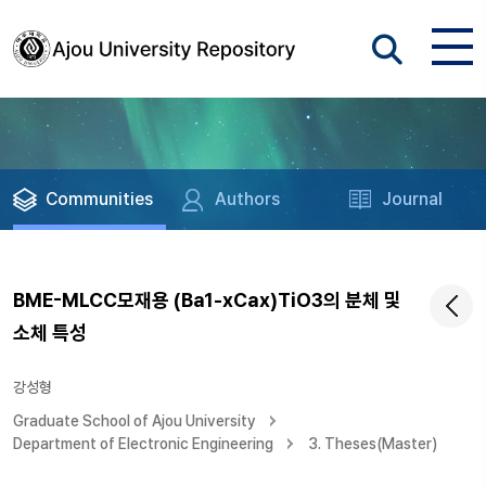
Communities
Authors
Journal
BME-MLCC모재용 (Ba1-xCax)TiO3의 분체 및
소체 특성
강성형
Graduate School of Ajou University
Department of Electronic Engineering
3. Theses(Master)