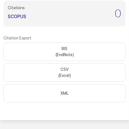
Citations
0
SCOPUS
Citation Export
RIS
(EndNote)
CSV
(Excel)
XML