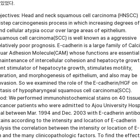
 있었다.
jectives: Head and neck squamous cell carcinoma (HNSCC)
istep carcinogenesis process in which increasing degrees of
 cellular atypia occur over large areas of epithelium.
amous cell carcinoma(SCC) is well known as a aggressive
latively poor prognosis. E-cadherin is a large family of Cal
luar Adhesion Molecule(CAM) whose functions are essential
maintenance of intercellular cohesion and hepatocyte grow
nt stimulator of hepatocyte growth, stimulates motility,
feration, and morphogenesis of epithelium, and also may be
invasion. So we examined the role of the E-cadherin/HGF on
tasis of hypopharyngeal squamous cell carcinoma(SCC).
od: We performed immunohistochemical stains on 40 tissu
cancer patients who were admitted to Ajou University Hosp
al between Mar. 1994 and Dec. 2003 with E-cadherin antibo
tains according to the intensity and location of E-cadherin
lysis the correlation between the intensity or location of E-
 and the many clinicopathologic factors. To find the effect