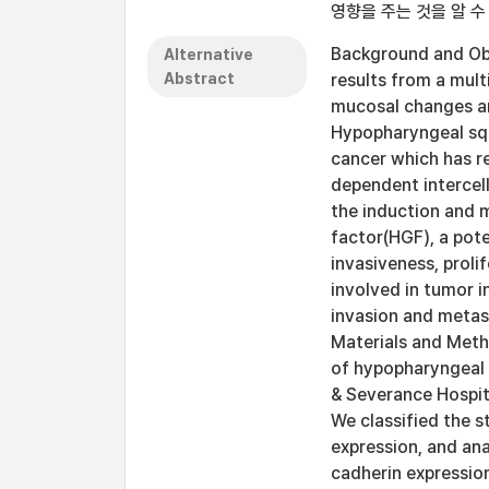
영향을 주는 것을 알 수
Background and Ob
Alternative
Abstract
results from a mult
mucosal changes and
Hypopharyngeal squ
cancer which has re
dependent intercel
the induction and 
factor(HGF), a pote
invasiveness, proli
involved in tumor 
invasion and metas
Materials and Meth
of hypopharyngeal 
& Severance Hospit
We classified the s
expression, and ana
cadherin expression