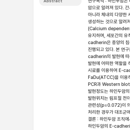
연구목적 : 하인두암은 
Abstract
암으로 알려져 있다. 간세
아니라 체내의 다양한 
생성하는 것으로 알려져 
(Calcium depende
유지하며, 세포간의 유
cadherin은 종양의
진행되고 있다. 본 연
cadherin의 발현에
발현에 어떠한 역할을 
시료를 이용하여 E-c
FaDu(ATCC)을 이용하
PCR과 Western bl
발현정도는 하인두암의 
발현위치는 림프절 전이
관련성(p=0.072)이 
처리한 경우가 대조군에 
결론 : 하인두암 조직에
하인두암의 E-cadhe