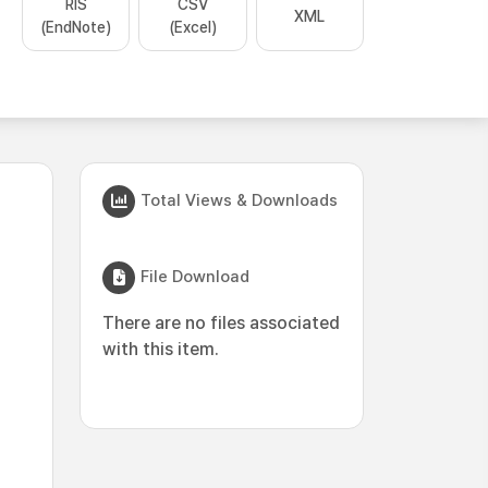
RIS
CSV
XML
(EndNote)
(Excel)
Total Views & Downloads
File Download
There are no files associated
with this item.