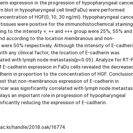
erin expression in the progression of hypopharyngeal cancer
 blot in hypopharyngeal cell line(FaDu) were performed
oncentration of HGF(0, 10, 30 ng/ml). Hypopharyngeal canc
All tissues were positive for the immunohistochemical staining
ing to the intensity +, ++ and +++ group were 25%, 55% and
nd according to the location membranous and non-
ere 50% respectively. Although the intensity of E-cadher
ith any clinical factor, the location of E-cadherin was
related with lymph node metastasis(p<0.05). Analyze for RT-
f E-cadherin expression in FaDu cells revealed the decrease
herin in proportion to the concentration of HGF. Conclusion
est that non-membranous expression of E-cadherin in
cer was significantly correlated with lymph node metastas
lays an important role in progression of hypopharyngeal
ificantly reducing the expression of E-cadherin.
u.ac.kr/handle/2018.oak/16774