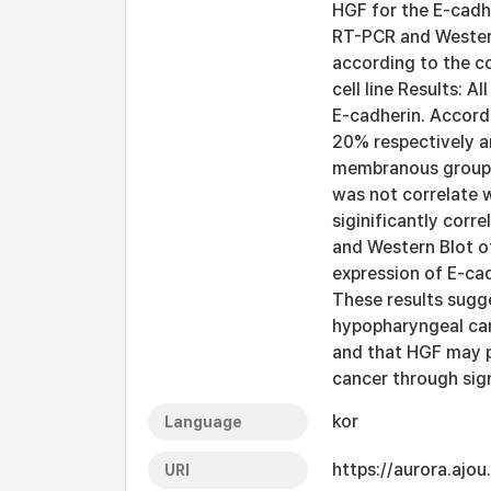
HGF for the E-cadh
RT-PCR and Western
according to the c
cell line Results: 
E-cadherin. Accord
20% respectively a
membranous group w
was not correlate w
siginificantly cor
and Western Blot o
expression of E-cad
These results sugg
hypopharyngeal can
and that HGF may p
cancer through sign
kor
Language
https://aurora.ajo
URI