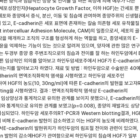
빠른 증식과 침습적인 성향 및 전이를 잘 하는 특성에 의해 예후가 나쁜
포성장인자(Hepatocyte Growth Factor, 이하 HGF)는 간세포 뿐
세포와 종양에서 증식, 분산, 이동 및 침습에 관여하며 종양주위의 신생
있고, E-cadherin은 세포 표면에 존재하는 칼슘 의존형 세포 유착물질
nt intercelluar Adhesion Molecule, CAM)의 일종으로서, 세포의 
착을 매개하고 조직의 구조를 형성하게 하는 역할을 하고, 종양세포의 E-
 침윤을 억제하는 기능이 있는 것으로 알려져 있으며, 양자에 관한 많은 연
구는 두경부 종양 중 주변조직으로의 침습과 전이를 잘 하는 하인두암에서 E
 따른 임상적인 의의를 알아보고 하인두암세포주에서 HGF가 E-cadherin
하는지를 알아보고자 하였다. 재료 및 방법 : 하인두암으로 수술받은 40
adherin의 면역조직화학적 염색을 시행하였고 하인두암 세포주인
여 HGF의 농도(10, 30ng/ml)에 따른 E-cadherin의 발현을 보고자R
otting을 시행하였다. 결과 : 면역조직화학적 염색상 E-cadherin의
임상양상과 통계적으로 유의한 관계를 보이지 못했으나, E-cadherin의
와 통계적으로 유의한 관계를 보였고(p=0.008), 종양의 재발과도 상
의심되었다. 하인두암 세포주의RT-PCR과 Western blotting결과, H
비해 E-cadherin 발현이 감소하였고 이는 HGF의 농도에 비례하였다.
서E-cadherin의 발현위치가 하인두암의 림프절 전이와 관련이 있으며,
rin 발현의 감소에HGF가 관여함으로써 하인두암의 침습에 HGF가 일부