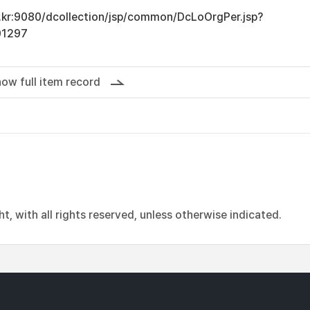
ac.kr:9080/dcollection/jsp/common/DcLoOrgPer.jsp?
01297
ow full item record
, with all rights reserved, unless otherwise indicated.