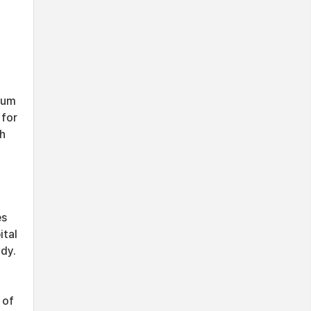
cium
 for
th
es
ital
dy.
 of