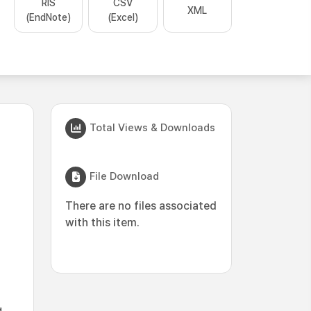
RIS
CSV
XML
(EndNote)
(Excel)
Total Views & Downloads
File Download
There are no files associated
with this item.