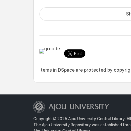
Sh
Items in DSpace are protected by copyright
Copyright © 2025 Ajou University Central Library. Al
The Ajou University Repository was established throu
Ajou University Central Library