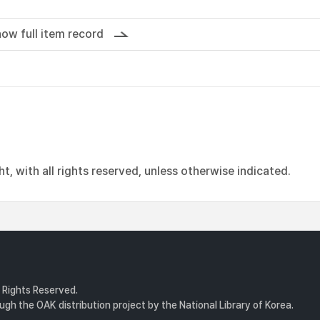
ow full item record
, with all rights reserved, unless otherwise indicated.
l Rights Reserved.
gh the OAK distribution project by the National Library of Korea.