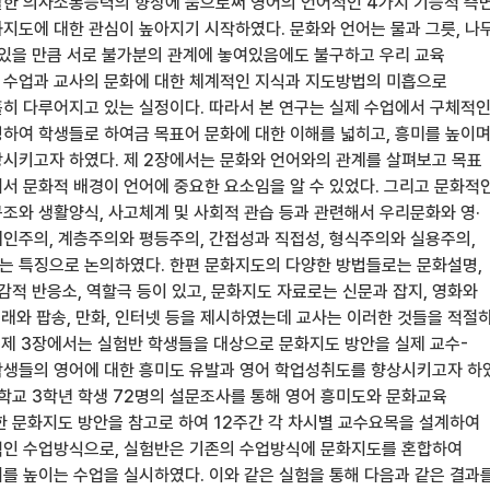
한 의사소통능력의 향상에 둠으로써 영어의 언어적인 4가지 기능적 측
지도에 대한 관심이 높아지기 시작하였다. 문화와 언어는 물과 그릇, 나
 있을 만큼 서로 불가분의 관계에 놓여있음에도 불구하고 우리 교육
수업과 교사의 문화에 대한 체계적인 지식과 지도방법의 미흡으로
히 다루어지고 있는 실정이다. 따라서 본 연구는 실제 수업에서 구체적
하여 학생들로 하여금 목표어 문화에 대한 이해를 넓히고, 흥미를 높이며
시키고자 하였다. 제 2장에서는 문화와 언어와의 관계를 살펴보고 목표
서 문화적 배경이 언어에 중요한 요소임을 알 수 있었다. 그리고 문화적
조와 생활양식, 사고체계 및 사회적 관습 등과 관련해서 우리문화와 영·
인주의, 계층주의와 평등주의, 간접성과 직접성, 형식주의와 실용주의,
 특징으로 논의하였다. 한편 문화지도의 다양한 방법들로는 문화설명,
감적 반응소, 역할극 등이 있고, 문화지도 자료로는 신문과 잡지, 영화와
노래와 팝송, 만화, 인터넷 등을 제시하였는데 교사는 이러한 것들을 적절
. 제 3장에서는 실험반 학생들을 대상으로 문화지도 방안을 실제 교수-
생들의 영어에 대한 흥미도 유발과 영어 학업성취도를 향상시키고자 하
중학교 3학년 학생 72명의 설문조사를 통해 영어 흥미도와 문화교육
한 문화지도 방안을 참고로 하여 12주간 각 차시별 교수요목을 설계하여
적인 수업방식으로, 실험반은 기존의 수업방식에 문화지도를 혼합하여
를 높이는 수업을 실시하였다. 이와 같은 실험을 통해 다음과 같은 결과