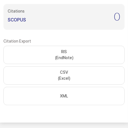
Citations
0
SCOPUS
Citation Export
RIS
(EndNote)
CSV
(Excel)
XML