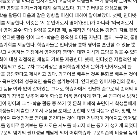
학습도구 중 하나인 전자메일이 고등학교 학생들의 쓰기 능력과 문화적 
떤 영향을 미치는가에 대해 살펴보았다. 최근 인터넷을 중심으로 한
학습 활동에 다음과 같은 영향을 미침에 대하여 알아보았다. 첫째, 인터
 제공한다. 이것은 ‘제 2 언어로서 영어’(ESL)가 아니라 ‘외국어로서
의 영어 교수-학습 환경을 고려할 때, 실제적인 의사소통 경험과 자료 활
인터넷 활용 영어 교수-학습은 중요한 의미를 지닌다. 둘째, 도구적, 통
학습기회를 제공한다. 학습자들은 인터넷을 통해 영어를 훈련할 수 있을 뿐
얻고 사용하는 과정에서 영어외적 영역에 대한 지식과 교양을 쌓을 수 있다
문화에 대한 직접적인 체험의 기회를 제공한다. 넷째, 인터넷은 자율적인 
 시행되고 있는 7차 교육과정은 영어학습에 있어 문화가 언어재료의 한
을 담당한다고 제시하고 있다. 외국어를 배우는 것은 문화를 배우는 것이
 목표언어의 성공적인 습득은 불가능하다. 인터넷은 영어사용권의 문화,
관 등을 여과 없이 살아있는 그대로 학습자에게 전달해 줌으로써 종래의 
문화의 장벽을 낮추어 주어 학습을 더욱 용이하게 한다. 본 연구에서 밝혀
환이 영어과 교수-학습 활동 중 쓰기 및 문화 이해적 측면에서 학생들에게
학생들이 제출한 보고서 내용을 토대로 종합해 보면 다음과 같다. 첫째, 
적어져 무엇인가를 영어로 옮긴다는 것에 대한 거부감이 적어지고 영어
를 영어로 옮겨보는 등 새로운 시도를 하고자 하는 동기가 생기게 되었다
 구문의 암기의 필요성을 깨닫게 되어 어휘학습과 구문학습의 비중을 높