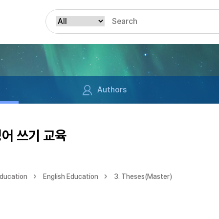
Authors
영어 쓰기 교육
Education
English Education
3. Theses(Master)