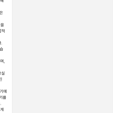
이해
넷은
용을
합적
.
학습
며,
교실
진
쓰기에
일기를
.
이게