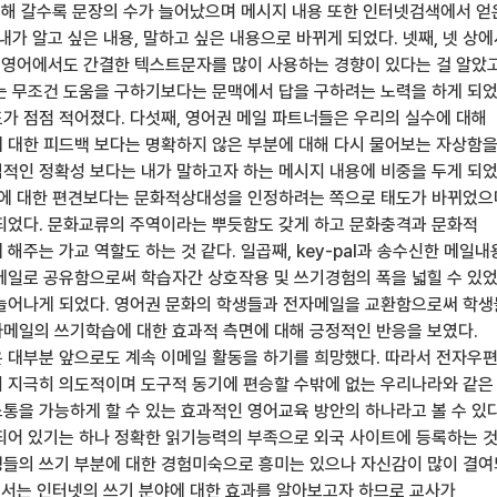
 더해 갈수록 문장의 수가 늘어났으며 메시지 내용 또한 인터넷검색에서 얻
내가 알고 싶은 내용, 말하고 싶은 내용으로 바뀌게 되었다. 넷째, 넷 상
라 영어에서도 간결한 텍스트문자를 많이 사용하는 경향이 있다는 걸 알았고
는 무조건 도움을 구하기보다는 문맥에서 답을 구하려는 노력을 하게 되었
가 점점 적어졌다. 다섯째, 영어권 메일 파트너들은 우리의 실수에 대해
 대한 피드백 보다는 명확하지 않은 부분에 대해 다시 물어보는 자상함
적인 정확성 보다는 내가 말하고자 하는 메시지 내용에 비중을 두게 되었
화에 대한 편견보다는 문화적상대성을 인정하려는 쪽으로 태도가 바뀌었으
되었다. 문화교류의 주역이라는 뿌듯함도 갖게 하고 문화충격과 문화적
해주는 가교 역할도 하는 것 같다. 일곱째, key-pal과 송수신한 메일
메일로 공유함으로써 학습자간 상호작용 및 쓰기경험의 폭을 넓힐 수 있
늘어나게 되었다. 영어권 문화의 학생들과 전자메일을 교환함으로써 학
메일의 쓰기학습에 대한 효과적 측면에 대해 긍정적인 반응을 보였다.
 대부분 앞으로도 계속 이메일 활동을 하기를 희망했다. 따라서 전자우
 지극히 의도적이며 도구적 동기에 편승할 수밖에 없는 우리나라와 같은
통을 가능하게 할 수 있는 효과적인 영어교육 방안의 하나라고 볼 수 있다
되어 있기는 하나 정확한 읽기능력의 부족으로 외국 사이트에 등록하는 
들의 쓰기 부분에 대한 경험미숙으로 흥미는 있으나 자신감이 많이 결
구에서는 인터넷의 쓰기 분야에 대한 효과를 알아보고자 하므로 교사가