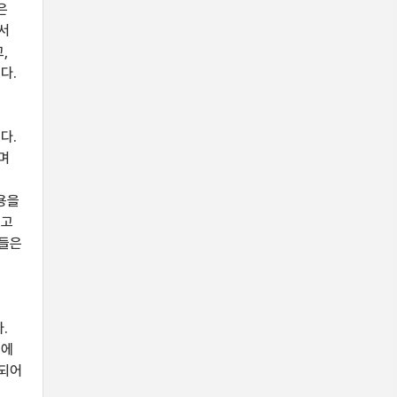
은
에서
,
다.
을
다.
며
내용을
었고
생들은
편
.
것에
여되어