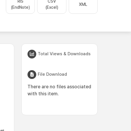
RIS
CSV
XML
(EndNote)
(Excel)
Total Views & Downloads
File Download
There are no files associated
with this item.