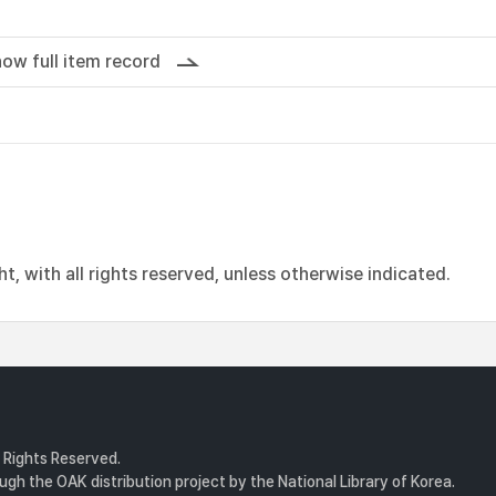
ow full item record
, with all rights reserved, unless otherwise indicated.
l Rights Reserved.
gh the OAK distribution project by the National Library of Korea.