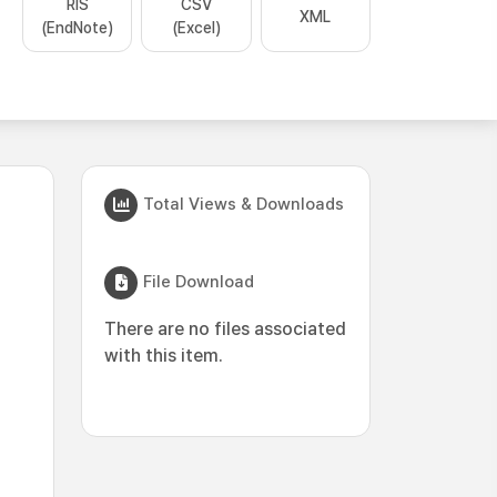
RIS
CSV
XML
(EndNote)
(Excel)
Total Views & Downloads
File Download
There are no files associated
with this item.