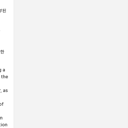
배부된
한
양한
g a
 the
, as
of
on
tion