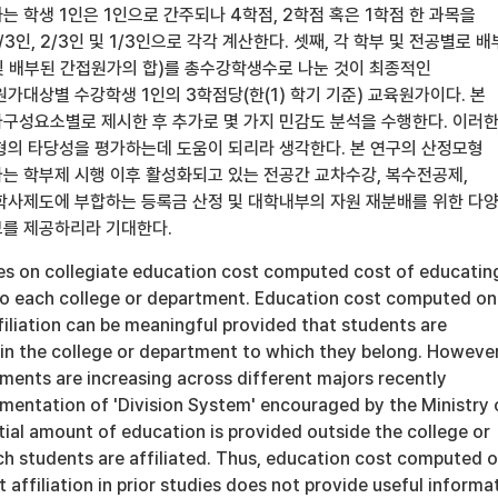
는 학생 1인은 1인으로 간주되나 4학점, 2학점 혹은 1학점 한 과목을
3인, 2/3인 및 1/3인으로 각각 계산한다. 셋째, 각 학부 및 전공별로 
 배부된 간접원가의 합)를 총수강학생수로 나눈 것이 최종적인
가대상별 수강학생 1인의 3학점당(한(1) 학기 기준) 교육원가이다. 본
구성요소별로 제시한 후 추가로 몇 가지 민감도 분석을 수행한다. 이러
형의 타당성을 평가하는데 도움이 되리라 생각한다. 본 연구의 산정모형
는 학부제 시행 이후 활성화되고 있는 전공간 교차수강, 복수전공제,
학사제도에 부합하는 등록금 산정 및 대학내부의 자원 재분배를 위한 다
를 제공하리라 기대한다.
ies on collegiate education cost computed cost of educatin
 to each college or department. Education cost computed on
filiation can be meaningful provided that students are
in the college or department to which they belong. However
ments are increasing across different majors recently
ementation of 'Division System' encouraged by the Ministry 
ial amount of education is provided outside the college or
h students are affiliated. Thus, education cost computed 
t affiliation in prior studies does not provide useful informa