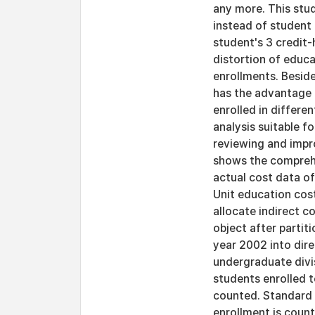
any more. This stu
instead of student a
student's 3 credit-
distortion of educ
enrollments. Besid
has the advantage 
enrolled in differe
analysis suitable 
reviewing and impro
shows the comprehe
actual cost data of
Unit education cost
allocate indirect c
object after partit
year 2002 into dire
undergraduate divi
students enrolled t
counted. Standard u
enrollment is count