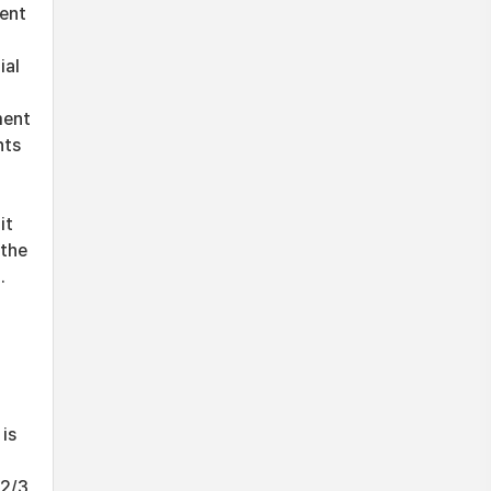
ment
ial
ment
nts
it
 the
.
is
 2/3