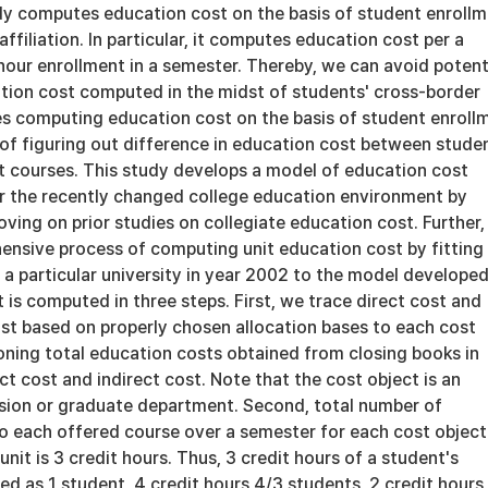
dy computes education cost on the basis of student enroll
ffiliation. In particular, it computes education cost per a
hour enrollment in a semester. Thereby, we can avoid potent
ation cost computed in the midst of students' cross-border
es computing education cost on the basis of student enroll
of figuring out difference in education cost between stude
nt courses. This study develops a model of education cost
for the recently changed college education environment by
ving on prior studies on collegiate education cost. Further, 
nsive process of computing unit education cost by fitting
 a particular university in year 2002 to the model developed
 is computed in three steps. First, we trace direct cost and
ost based on properly chosen allocation bases to each cost
ioning total education costs obtained from closing books in
ct cost and indirect cost. Note that the cost object is an
sion or graduate department. Second, total number of
o each offered course over a semester for each cost object 
nit is 3 credit hours. Thus, 3 credit hours of a student's
ed as 1 student, 4 credit hours 4/3 students, 2 credit hours