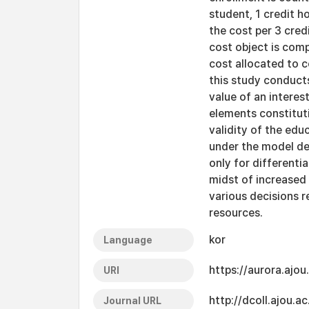
student, 1 credit ho
the cost per 3 cred
cost object is comp
cost allocated to c
this study conducts
value of an intere
elements constitut
validity of the ed
under the model de
only for differenti
midst of increased
various decisions re
resources.
kor
Language
https://aurora.ajo
URI
http://dcoll.ajou.
Journal URL