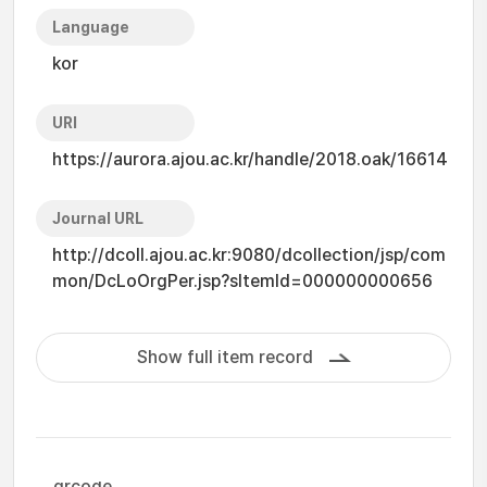
Language
kor
URI
https://aurora.ajou.ac.kr/handle/2018.oak/16614
Journal URL
http://dcoll.ajou.ac.kr:9080/dcollection/jsp/com
mon/DcLoOrgPer.jsp?sItemId=000000000656
Show full item record