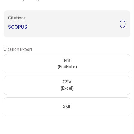
Citations
0
SCOPUS
Citation Export
RIS
(EndNote)
CSV
(Excel)
XML