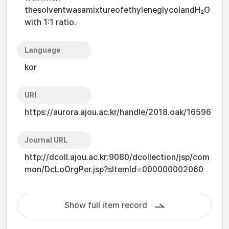
thesolventwasamixtureofethyleneglycolandH₂O
with 1:1 ratio.
Language
kor
URI
https://aurora.ajou.ac.kr/handle/2018.oak/16596
Journal URL
http://dcoll.ajou.ac.kr:9080/dcollection/jsp/com
mon/DcLoOrgPer.jsp?sItemId=000000002060
Show full item record