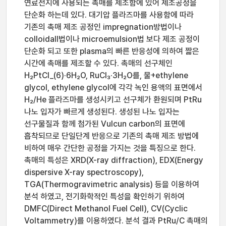
연료전지에 사용되는 촉매를 제조함에 있어 제조공정을
단순화 하는데 있다. 대기압 플라즈마를 사용함에 따라
기존의 촉매 제조 공정인 impregnation방법이나
colloidall법이나 microemulsion법 보다 제조 공정이
단순화 되고 또한 plasma의 빠른 반응성에 의하여 짧은
시간에 촉매를 제조할 수 있다. 촉매의 선구체인
H₂PtCl_(6)·6H₂O, RuCl₃·3H₂O를, 물+ethylene
glycol, ethylene glycol에 각각 녹인 용액의 표면에서
H₂/He 플라즈마를 생성시키고 선구체가 환원되며 PtRu
나노 입자가 빠르게 생성된다. 생성된 나노 입자는
선구물질과 함께 첨가된 Vulcun carbon의 표면에
흡착되므로 단일단계 반응으로 기존의 촉매 제조 방법에
비하여 매우 간단한 공정을 가지는 것을 특징으로 한다.
촉매의 특성은 XRD(X-ray diffraction), EDX(Energy
dispersive X-ray spectroscopy),
TGA(Thermogravimetric analysis) 등을 이용하여
분석 하였고, 전기화학적인 특성을 확인하기 위하여
DMFC(Direct Methanol Fuel Cell), CV(Cyclic
Voltammetry)를 이용하였다. 분석 결과 PtRu/C 촉매의