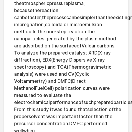
theatmosphericpressureplasma,
becausethereaction
canbefaster,theprecesscanbesimplerthantheexistin
impregnation,colloidalor microemulsion
method.In the one-step reaction the
nanoparticles generated by the plasm method
are adsorbed on the surfaceofVulcancarbons.
To analyze the prepared catalyst XRD(X-ray
diffraction), EDX(Energy Dispersive X-ray
spectroscopy) and TGA(Thermogravimetric
analysis) were used and CV(Cyclic
Voltammertry) and DMFC(Direct
MethanolFuelCell) polarization curves were
measured to evaluate the
electrochemicalperformanceofsuchpreparedparticles
From this study itwas found thatselection ofthe
propersolvent was importantfactor than the
precursor concentration.DMFC performed
wellwhen