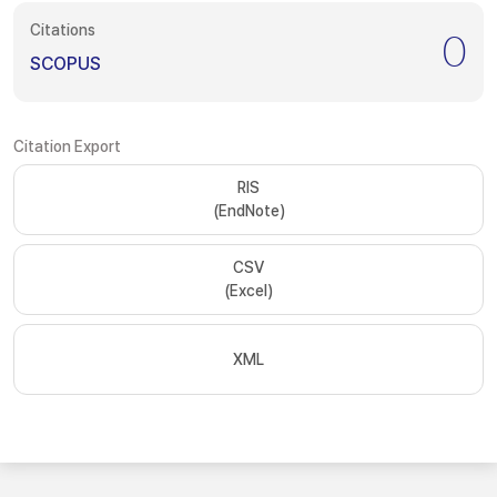
Citations
0
SCOPUS
Citation Export
RIS
(EndNote)
CSV
(Excel)
XML