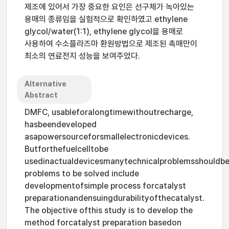
제조에 있어서 가장 중요한 요인은 선구체가 녹아있는
용매의 종류임을 실험적으로 확인하였고 ethylene
glycol/water(1:1), ethylene glycol을 용매로
사용하여 수소플라즈마 환원방법으로 제조된 촉매만이
최소의 연료전지 성능을 보여주었다.
Alternative
Abstract
DMFC, usableforalongtimewithoutrecharge,
hasbeendeveloped
asapowersourceforsmallelectronicdevices.
Butforthefuelcelltobe
usedinactualdevicesmanytechnicalproblemsshouldbe
problems to be solved include
developmentofsimple process forcatalyst
preparationandensuingdurabilityofthecatalyst.
The objective ofthis study is to develop the
method forcatalyst preparation basedon