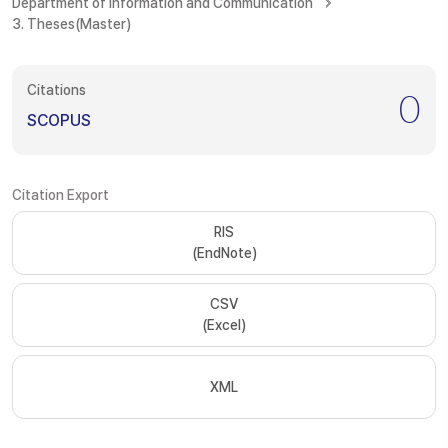
Department of Information and Communication
3. Theses(Master)
Citations
0
SCOPUS
Citation Export
RIS
(EndNote)
CSV
(Excel)
XML