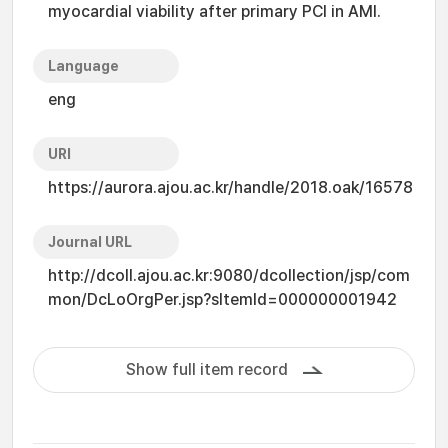
myocardial viability after primary PCI in AMI.
Language
eng
URI
https://aurora.ajou.ac.kr/handle/2018.oak/16578
Journal URL
http://dcoll.ajou.ac.kr:9080/dcollection/jsp/com
mon/DcLoOrgPer.jsp?sItemId=000000001942
Show full item record