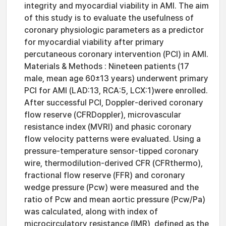
integrity and myocardial viability in AMI. The aim
of this study is to evaluate the usefulness of
coronary physiologic parameters as a predictor
for myocardial viability after primary
percutaneous coronary intervention (PCI) in AMI.
Materials & Methods : Nineteen patients (17
male, mean age 60±13 years) underwent primary
PCI for AMI (LAD:13, RCA:5, LCX:1)were enrolled.
After successful PCI, Doppler-derived coronary
flow reserve (CFRDoppler), microvascular
resistance index (MVRI) and phasic coronary
flow velocity patterns were evaluated. Using a
pressure-temperature sensor-tipped coronary
wire, thermodilution-derived CFR (CFRthermo),
fractional flow reserve (FFR) and coronary
wedge pressure (Pcw) were measured and the
ratio of Pcw and mean aortic pressure (Pcw/Pa)
was calculated, along with index of
microcirculatory resistance (IMR), defined as the