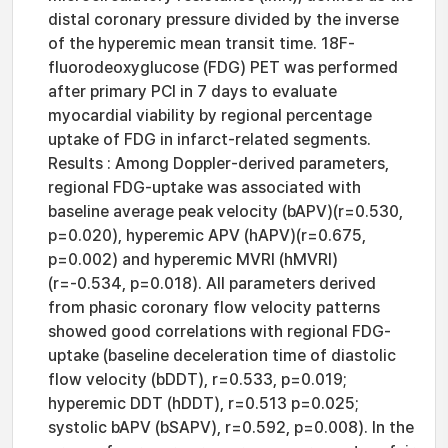
distal coronary pressure divided by the inverse
of the hyperemic mean transit time. 18F-
fluorodeoxyglucose (FDG) PET was performed
after primary PCI in 7 days to evaluate
myocardial viability by regional percentage
uptake of FDG in infarct-related segments.
Results : Among Doppler-derived parameters,
regional FDG-uptake was associated with
baseline average peak velocity (bAPV)(r=0.530,
p=0.020), hyperemic APV (hAPV)(r=0.675,
p=0.002) and hyperemic MVRI (hMVRI)
(r=-0.534, p=0.018). All parameters derived
from phasic coronary flow velocity patterns
showed good correlations with regional FDG-
uptake (baseline deceleration time of diastolic
flow velocity (bDDT), r=0.533, p=0.019;
hyperemic DDT (hDDT), r=0.513 p=0.025;
systolic bAPV (bSAPV), r=0.592, p=0.008). In the