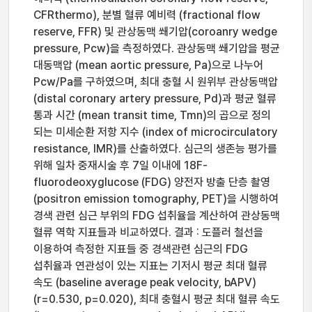
CFRthermo), 분별 혈류 예비력 (fractional flow
reserve, FFR) 및 관상동맥 쐐기압(coroanry wedge
pressure, Pcw)을 측정하였다. 관상동맥 쐐기압을 평균
대동맥압 (mean aortic pressure, Pa)으로 나누어
Pcw/Pa를 구하였으며, 최대 충혈 시 원위부 관상동맥압
(distal coronary artery pressure, Pd)과 평균 혈류
통과 시간 (mean transit time, Tmn)의 곱으로 정의
되는 미세순환 저항 지수 (index of microcirculatory
resistance, IMR)를 산출하였다. 심근의 생존능 평가를
위해 일차 중재시술 후 7일 이내에 18F-
fluorodeoxyglucose (FDG) 양전자 방출 단층 촬영
(positron emission tomography, PET)을 시행하여
경색 관련 심근 부위의 FDG 섭취율을 계산하여 관상동맥
혈류 역학 지표들과 비교하였다. 결과 : 도플러 철선을
이용하여 측정한 지표들 중 경색관련 심근의 FDG
섭취율과 연관성이 있는 지표는 기저시 평균 최대 혈류
속도 (baseline average peak velocity, bAPV)
(r=0.530, p=0.020), 최대 충혈시 평균 최대 혈류 속도