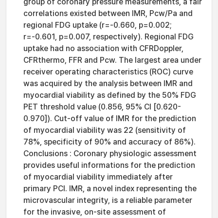
group of coronary pressure measurements, a fair
correlations existed between IMR, Pcw/Pa and
regional FDG uptake (r=-0.660, p=0.002;
r=-0.601, p=0.007, respectively). Regional FDG
uptake had no association with CFRDoppler,
CFRthermo, FFR and Pcw. The largest area under
receiver operating characteristics (ROC) curve
was acquired by the analysis between IMR and
myocardial viability as defined by the 50% FDG
PET threshold value (0.856, 95% CI [0.620-
0.970]). Cut-off value of IMR for the prediction
of myocardial viability was 22 (sensitivity of
78%, specificity of 90% and accuracy of 86%).
Conclusions : Coronary physiologic assessment
provides useful informations for the prediction
of myocardial viability immediately after
primary PCI. IMR, a novel index representing the
microvascular integrity, is a reliable parameter
for the invasive, on-site assessment of