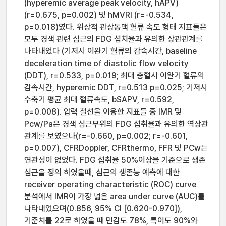
(hyperemic average peak velocity, hAPV)
(r=0.675, p=0.002) 및 hMVRI (r=-0.534,
p=0.018)였다. 위상적 관상동맥 혈류 속도 형태 지표들은
모두 경색 관련 심근의 FDG 섭치율과 유의한 상관관계를
나타내었다 (기저시 이완기 혈류의 감속시간, baseline
deceleration time of diastolic flow velocity
(DDT), r=0.533, p=0.019; 최대 충혈시 이완기 혈류의
감속시간, hyperemic DDT, r=0.513 p=0.025; 기저시
수축기 평균 최대 혈류속도, bSAPV, r=0.592,
p=0.008). 압력 철선을 이용한 지표들 중 IMR 및
Pcw/Pa은 경색 심근부위의 FDG 섭취율과 유의한 역상관
관계를 보였으나(r=-0.660, p=0.002; r=-0.601,
p=0.007), CFRDoppler, CFRthermo, FFR 및 PCw는
연관성이 없었다. FDG 섭취율 50%이상을 기준으로 생존
심근을 정의 하였을때, 심근의 생존능 예측에 대한
receiver operating characteristic (ROC) curve
분석에서 IMR이 가장 넓은 area under curve (AUC)를
나타내었으며(0.856, 95% CI [0.620-0.970]),
기준치를 22로 하였을 때 민감도 78%, 특이도 90%와