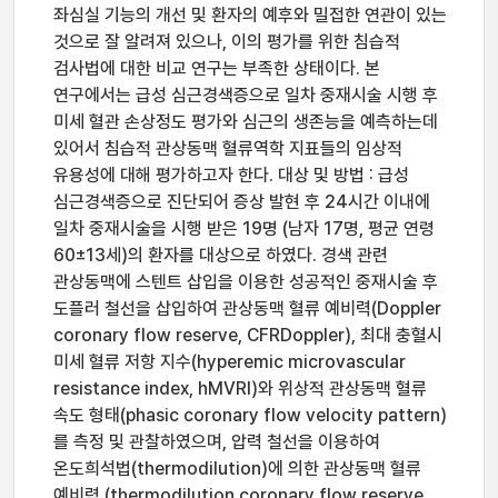
좌심실 기능의 개선 및 환자의 예후와 밀접한 연관이 있는
것으로 잘 알려져 있으나, 이의 평가를 위한 침습적
검사법에 대한 비교 연구는 부족한 상태이다. 본
연구에서는 급성 심근경색증으로 일차 중재시술 시행 후
미세 혈관 손상정도 평가와 심근의 생존능을 예측하는데
있어서 침습적 관상동맥 혈류역학 지표들의 임상적
유용성에 대해 평가하고자 한다. 대상 및 방법 : 급성
심근경색증으로 진단되어 증상 발현 후 24시간 이내에
일차 중재시술을 시행 받은 19명 (남자 17명, 평균 연령
60±13세)의 환자를 대상으로 하였다. 경색 관련
관상동맥에 스텐트 삽입을 이용한 성공적인 중재시술 후
도플러 철선을 삽입하여 관상동맥 혈류 예비력(Doppler
coronary flow reserve, CFRDoppler), 최대 충혈시
미세 혈류 저항 지수(hyperemic microvascular
resistance index, hMVRI)와 위상적 관상동맥 혈류
속도 형태(phasic coronary flow velocity pattern)
를 측정 및 관찰하였으며, 압력 철선을 이용하여
온도희석법(thermodilution)에 의한 관상동맥 혈류
예비력 (thermodilution coronary flow reserve,